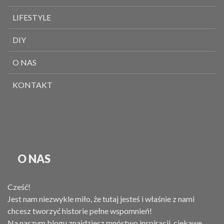
LIFESTYLE
DIY
O NAS
KONTAKT
O NAS
Cześć!
Jest nam niezwykle miło, że tutaj jesteś i właśnie z nami
chcesz tworzyć historie pełne wspomnień!
Na naszym blogu znajdziesz mnóstwo inspiracji, ciekawe