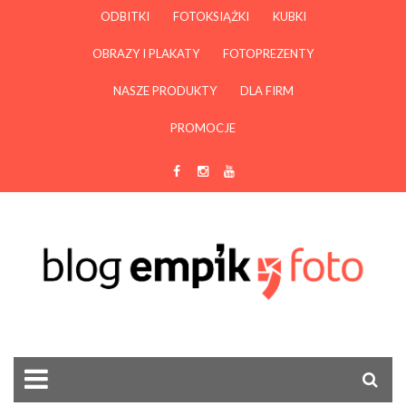
ODBITKI
FOTOKSIĄŻKI
KUBKI
OBRAZY I PLAKATY
FOTOPREZENTY
NASZE PRODUKTY
DLA FIRM
PROMOCJE