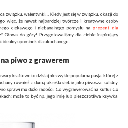
ica związku, walentynki… Kiedy jest się w związku, okazji do
ego więc, że nawet najbardziej twórcze i kreatywne osoby
nego ciekawego i niebanalnego pomysłu na
prezent dla
y? Głowa do góry! Przygotowaliśmy dla ciebie inspirujący
ć idealny upominek dla ukochanego.
l na piwo z grawerem
ary kraftowe to dzisiaj niezwykle popularna pasja, której z
ochany również z dumą określa siebie jako piwosza, solidny,
no sprawi mu dużo radości. Co wygrawerować na kuflu? Co
nakach: może to być np. jego imię lub pieszczotliwa ksywka,