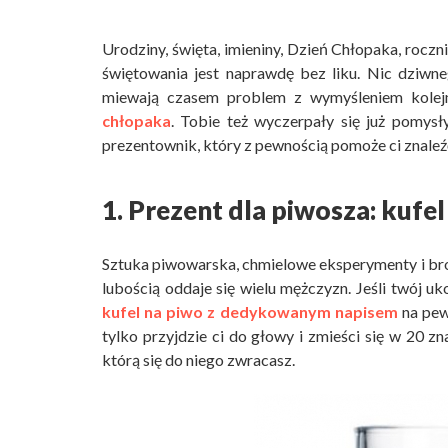
Urodziny, święta, imieniny, Dzień Chłopaka, roczn
świętowania jest naprawdę bez liku. Nic dziwn
miewają czasem problem z wymyśleniem kolej
chłopaka
. Tobie też wyczerpały się już pomysł
prezentownik, który z pewnością pomoże ci znaleź
1. Prezent dla piwosza: kufe
Sztuka piwowarska, chmielowe eksperymenty i brow
lubością oddaje się wielu mężczyzn. Jeśli twój uk
kufel na piwo z dedykowanym napisem
na pew
tylko przyjdzie ci do głowy i zmieści się w 20 z
którą się do niego zwracasz.