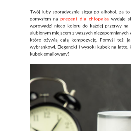
Twój luby sporadycznie sięga po alkohol, za t
pomysłem na
prezent dla chłopaka
wydaje si
wprowadzi nieco koloru do każdej przerwy na 
ulubionym miejscem z waszych niezapomnianych wa
które ożywią całą kompozycję. Pomyśl też, ja
wybrankowi. Elegancki i wysoki kubek na latte,
kubek emaliowany?