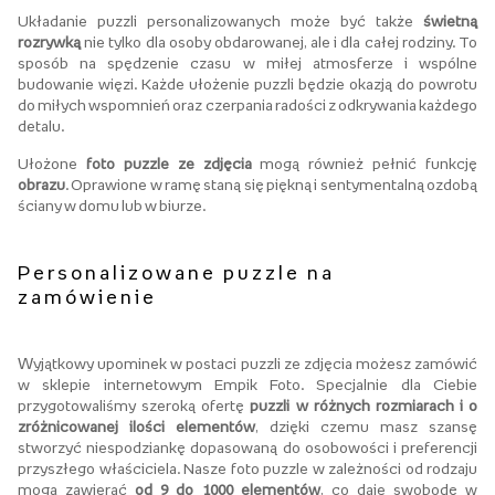
Układanie puzzli personalizowanych może być także
świetną
rozrywką
nie tylko dla osoby obdarowanej, ale i dla całej rodziny. To
sposób na spędzenie czasu w miłej atmosferze i wspólne
budowanie więzi. Każde ułożenie puzzli będzie okazją do powrotu
do miłych wspomnień oraz czerpania radości z odkrywania każdego
detalu.
Ułożone
foto puzzle ze zdjęcia
mogą również pełnić funkcję
obrazu
. Oprawione w ramę staną się piękną i sentymentalną ozdobą
ściany w domu lub w biurze.
Personalizowane puzzle na
zamówienie
Wyjątkowy upominek w postaci puzzli ze zdjęcia możesz zamówić
w sklepie internetowym Empik Foto. Specjalnie dla Ciebie
przygotowaliśmy szeroką ofertę
puzzli w różnych rozmiarach i o
zróżnicowanej ilości elementów
, dzięki czemu masz szansę
stworzyć niespodziankę dopasowaną do osobowości i preferencji
przyszłego właściciela. Nasze foto puzzle w zależności od rodzaju
mogą zawierać
od 9 do 1000 elementów
, co daje swobodę w