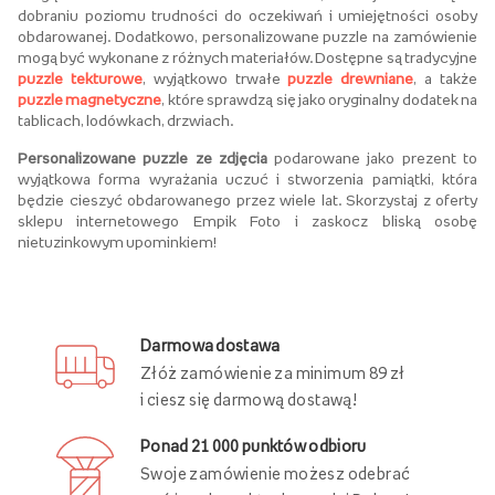
dobraniu poziomu trudności do oczekiwań i umiejętności osoby
obdarowanej. Dodatkowo, personalizowane puzzle na zamówienie
mogą być wykonane z różnych materiałów. Dostępne są tradycyjne
puzzle tekturowe
, wyjątkowo trwałe
puzzle drewniane
, a także
puzzle magnetyczne
, które sprawdzą się jako oryginalny dodatek na
tablicach, lodówkach, drzwiach.
Personalizowane puzzle ze zdjęcia
podarowane jako prezent to
wyjątkowa forma wyrażania uczuć i stworzenia pamiątki, która
będzie cieszyć obdarowanego przez wiele lat. Skorzystaj z oferty
sklepu internetowego Empik Foto i zaskocz bliską osobę
nietuzinkowym upominkiem!
Darmowa dostawa
Złóż zamówienie za minimum 89 zł
i ciesz się darmową dostawą!
Ponad 21 000 punktów odbioru
Swoje zamówienie możesz odebrać