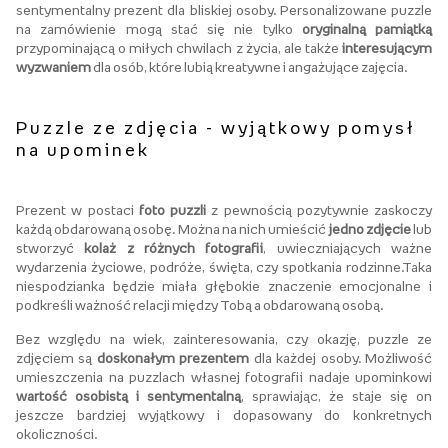
sentymentalny prezent dla bliskiej osoby. Personalizowane puzzle
na zamówienie mogą stać się nie tylko
oryginalną pamiątką
przypominającą o miłych chwilach z życia, ale także
interesującym
wyzwaniem
dla osób, które lubią kreatywne i angażujące zajęcia.
Puzzle ze zdjęcia - wyjątkowy pomysł
na upominek
Prezent w postaci
foto puzzli
z pewnością pozytywnie zaskoczy
każdą obdarowaną osobę. Można na nich umieścić
jedno zdjęcie
lub
stworzyć
kolaż z różnych fotografii
, uwieczniających ważne
wydarzenia życiowe, podróże, święta, czy spotkania rodzinne.Taka
niespodzianka będzie miała głębokie znaczenie emocjonalne i
podkreśli ważność relacji między Tobą a obdarowaną osobą.
Bez względu na wiek, zainteresowania, czy okazję, puzzle ze
zdjęciem są
doskonałym prezentem
dla każdej osoby. Możliwość
umieszczenia na puzzlach własnej fotografii nadaje upominkowi
wartość osobistą i sentymentalną
, sprawiając, że staje się on
jeszcze bardziej wyjątkowy i dopasowany do konkretnych
okoliczności.