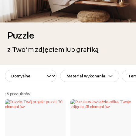
Puzzle
z Twoim zdjęciem lub grafiką
Materiał wykonania
Te
15
produktów