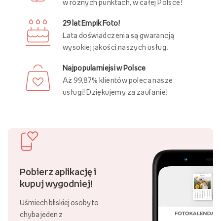
w różnych punktach, w całej Polsce!
29 lat Empik Foto!
Lata doświadczenia są gwarancją
wysokiej jakości naszych usług.
Najpopularniejsi w Polsce
Aż 99,87% klientów poleca nasze
usługi! Dziękujemy za zaufanie!
Pobierz aplikację i
kupuj wygodniej!
Uśmiech bliskiej osoby to
chyba jeden z