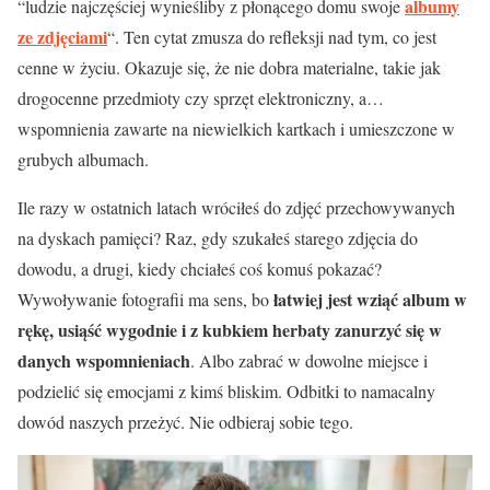
albumy
“ludzie najczęściej wynieśliby z płonącego domu swoje
ze zdjęciami
“. Ten cytat zmusza do refleksji nad tym, co jest
cenne w życiu. Okazuje się, że nie dobra materialne, takie jak
drogocenne przedmioty czy sprzęt elektroniczny, a…
wspomnienia zawarte na niewielkich kartkach i umieszczone w
grubych albumach.
Ile razy w ostatnich latach wróciłeś do zdjęć przechowywanych
na dyskach pamięci? Raz, gdy szukałeś starego zdjęcia do
dowodu, a drugi, kiedy chciałeś coś komuś pokazać?
łatwiej jest wziąć album w
Wywoływanie fotografii ma sens, bo
rękę, usiąść wygodnie i z kubkiem herbaty zanurzyć się w
danych wspomnieniach
. Albo zabrać w dowolne miejsce i
podzielić się emocjami z kimś bliskim. Odbitki to namacalny
dowód naszych przeżyć. Nie odbieraj sobie tego.