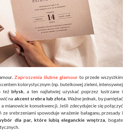
lamour.
Zaproszenia ślubne glamour
to przede wszystkim
kcentem kolorystycznym (np. butelkowej zieleni, intensywnej
o też
błysk
, a ten najłatwiej uzyskać poprzez lustrzane i
awić na
akcent srebra lub złota
. Ważne jednak, by pamiętać
, a mianowicie konsekwencji. Jeśli zdecydujecie się połączyć
ń ze srebrzeniami spowoduje wrażenie bałaganu, przesady i
wybór dla par, które lubią eleganckie wnętrza
, bogate
stycznych.