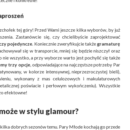
teczne i konkretne!
zaproszeń
zchołek tej góry! Przed Wami jeszcze kilka wyborów, by już
enia. Zastanówcie się, czy chcielibyście zaprojektować
 czy pojedyncze
. Koniecznie zweryfikujcie także
gramaturę
achowywał się w transporcie, mniej się będzie niszczył oraz
 nie wszystko, a przy wyborze warto jest pochylić się także
my trzy opcje
, odpowiadające na najczęstsze potrzeby Par
atynowany, w kolorze intensywnej, nieprzezroczystej bieli),
eniu, wykonany z mas celulozowych i makulaturowych
talicznej poświacie i perłowym wykończeniu). Wszystkie
dzo efektowne!
 może w stylu glamour?
ż kilka dobrych sezonów temu. Pary Młode kochają go przede