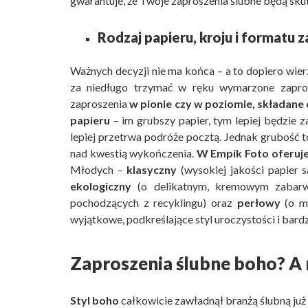
gwarantuje, że Twoje zaproszenia ślubne będą sku
Rodzaj papieru, kroju i formatu 
Ważnych decyzji nie ma końca – a to dopiero wier
za niedługo trzymać w ręku wymarzone zaprosz
zaproszenia
w pionie czy w poziomie, składane
papieru
– im grubszy papier, tym lepiej będzie z
lepiej przetrwa podróże pocztą. Jednak grubość to
nad kwestią wykończenia.
W Empik Foto oferuje
Młodych –
klasyczny
(wysokiej jakości papier s
ekologiczny
(o delikatnym, kremowym zabarwi
pochodzących z recyklingu) oraz
perłowy
(o me
wyjątkowe, podkreślające styl uroczystości i bar
Zaproszenia ślubne boho? A
Styl boho
całkowicie zawładnął branżą ślubną ju