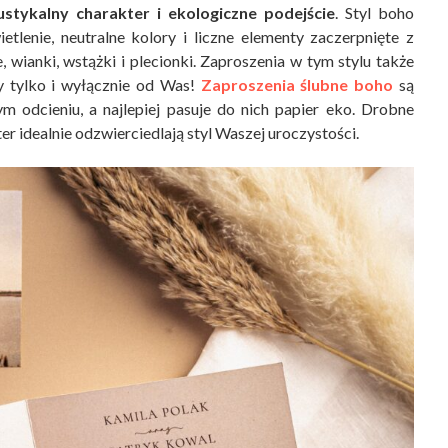
stykalny charakter i ekologiczne podejście
. Styl boho
etlenie, neutralne kolory i liczne elementy zaczerpnięte z
 wianki, wstążki i plecionki. Zaproszenia w tym stylu także
ży tylko i wyłącznie od Was!
Zaproszenia ślubne boho
są
odcieniu, a najlepiej pasuje do nich papier eko. Drobne
er idealnie odzwierciedlają styl Waszej uroczystości.