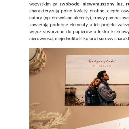
wszystkim za
swobodę, niewymuszony luz, ru
charakteryzują polne kwiaty, drobne, ciepłe oświ
natury (np. drewniane akcenty), trawy pampasowe,
zawierają podobne elementy, a ich projekt zale
wręcz stworzone do papierów o lekko kremowym 
nierówności, niejednolitość koloru i surowy charakt