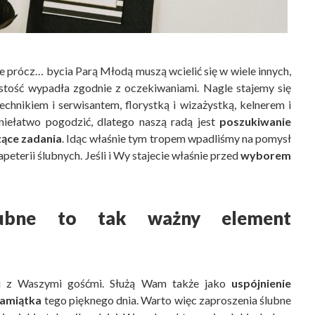
e prócz… bycia Parą Młodą muszą wcielić się w wiele innych,
ystość wypadła zgodnie z oczekiwaniami. Nagle stajemy się
echnikiem i serwisantem, florystką i wizażystką, kelnerem i
niełatwo pogodzić, dlatego naszą radą jest
poszukiwanie
ące zadania
. Idąc właśnie tym tropem wpadliśmy na pomysł
eterii ślubnych. Jeśli i Wy stajecie właśnie przed
wyborem
ślubne to tak ważny element
ji z Waszymi gośćmi. Służą Wam także jako
uspójnienie
pamiątka
tego pięknego dnia. Warto więc zaproszenia ślubne