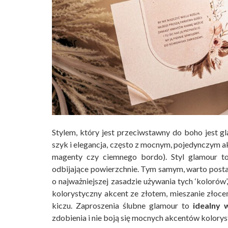
Stylem, który jest przeciwstawny do boho jest g
szyk i elegancja, często z mocnym, pojedynczym a
magenty czy ciemnego bordo). Styl glamour t
odbijające powierzchnie. Tym samym, warto post
o najważniejszej zasadzie używania tych ‘kolorów’
kolorystyczny akcent ze złotem, mieszanie złoce
kiczu. Zaproszenia ślubne glamour to
idealny 
zdobienia i nie boją się mocnych akcentów kolory