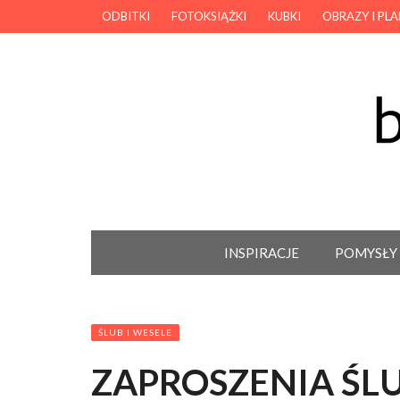
ODBITKI
FOTOKSIĄŻKI
KUBKI
OBRAZY I PL
INSPIRACJE
POMYSŁY
ŚLUB I WESELE
ZAPROSZENIA ŚL