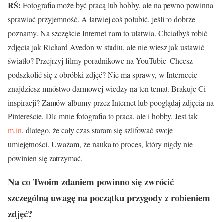
RŚ:
Fotografia może być pracą lub hobby, ale na pewno powinna
sprawiać przyjemność. A łatwiej coś polubić, jeśli to dobrze
poznamy. Na szczęście Internet nam to ułatwia. Chciałbyś robić
zdjęcia jak Richard Avedon w studiu, ale nie wiesz jak ustawić
światło? Przejrzyj filmy poradnikowe na YouTubie. Chcesz
podszkolić się z obróbki zdjęć? Nie ma sprawy, w Internecie
znajdziesz mnóstwo darmowej wiedzy na ten temat. Brakuje Ci
inspiracji? Zamów albumy przez Internet lub pooglądaj zdjęcia na
Pintereście. Dla mnie fotografia to praca, ale i hobby. Jest tak
m.in
. dlatego, że cały czas staram się szlifować swoje
umiejętności. Uważam, że nauka to proces, który nigdy nie
powinien się zatrzymać.
Na co Twoim zdaniem powinno się zwr
ócić
szczeg
ólną uwagę na początku przygody z robieniem
zdjęć?