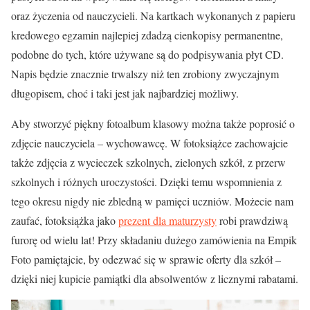
oraz życzenia od nauczycieli. Na kartkach wykonanych z papieru
kredowego egzamin najlepiej zdadzą cienkopisy permanentne,
podobne do tych, które używane są do podpisywania płyt CD.
Napis będzie znacznie trwalszy niż ten zrobiony zwyczajnym
długopisem, choć i taki jest jak najbardziej możliwy.
Aby stworzyć piękny fotoalbum klasowy można także poprosić o
zdjęcie nauczyciela – wychowawcę. W fotoksiążce zachowajcie
także zdjęcia z wycieczek szkolnych, zielonych szkół, z przerw
szkolnych i różnych uroczystości. Dzięki temu wspomnienia z
tego okresu nigdy nie zbledną w pamięci uczniów. Możecie nam
zaufać, fotoksiążka jako
prezent dla maturzysty
robi prawdziwą
furorę od wielu lat! Przy składaniu dużego zamówienia na Empik
Foto pamiętajcie, by odezwać się w sprawie oferty dla szkół –
dzięki niej kupicie pamiątki dla absolwentów z licznymi rabatami.