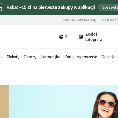
Rabat –15 zł na pierwsze zakupy w aplikacji
Sprawd
u
POBIERZ APLIKACJĘ
DLA SZK
Znajdź
PL
fotografa
ki
Plakaty
Obrazy
Harmonijka
Kartki i zaproszenia
Odzież