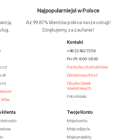
Najpopularniejsi w Polsce
Aż 99,87% klientów poleca nasze usługi!
rancją
Dziękujemy za zaufanie!
sług.
Kontakt
e
+48 22 462 72 56
Pn-Pt: 8:00-18:00
o.cz
Formularz kontaktowy
o.sk
Dla biznesu/Hurt
o.ro
Dla placówek
oświatowych
remium
Foto Kioski
grafów
 klienta
Twoje Konto
płatności
Moje konto
dostaw
Moje zdjęcia
in
Moje projekty