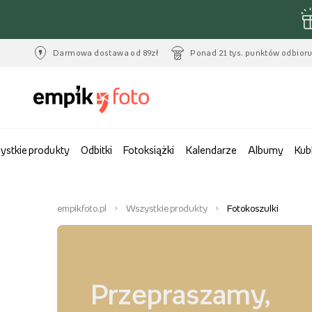
Darmowa dostawa od 89zł
Ponad 21 tys. punktów odbior
ystkie produkty
Odbitki
Fotoksiążki
Kalendarze
Albumy
Kub
empikfoto.pl
Wszystkie produkty
Fotokoszulki
Przepraszamy,