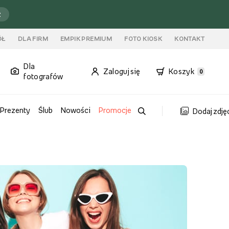
ź
ÓŁ
DLA FIRM
EMPIK PREMIUM
FOTO KIOSK
KONTAKT
Dla
Zaloguj się
Koszyk
0
fotografów
Prezenty
Ślub
Nowości
Promocje
Dodaj zdję