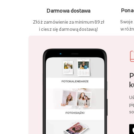
Ponad
Darmowa dostawa
Swoje
Złóż zamówienie za minimum 89 zł
w różn
i ciesz się darmową dostawą!
P
k
Uś
pi
so