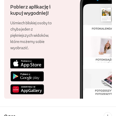
Pobierz aplikację i
kupuj wygodniej!
Uśmiech bliskiej osoby to
chyba jeden z
piękniejszych widoków,
które możemy sobie
wyobrazić.