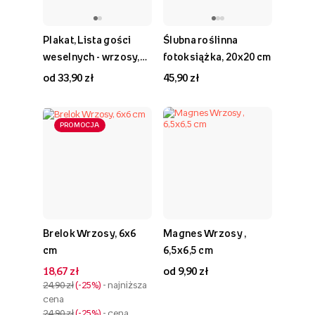
Plakat, Lista gości
Ślubna roślinna
weselnych - wrzosy,
fotoksiążka, 20x20 cm
30x40
od 33,90 zł
45,90 zł
PROMOCJA
Brelok Wrzosy, 6x6
Magnes Wrzosy ,
cm
6,5x6,5 cm
18,67 zł
od 9,90 zł
24,90 zł
-25%
- najniższa
cena
24,90 zł
-25%
- cena