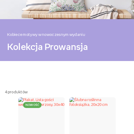
Kobiece motywy w nowoczesnym wydaniu
Kolekcja Prowansja
4
produktów
NOWOŚĆ