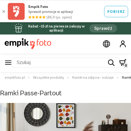
Rabat –15 zł na pierwsze zakupy w
Sprawdź
aplikacji
0
empikfoto.pl
Wszystkie produkty
Ramki na zdjęcia - rodzaje
Ramki
Ramki Passe-Partout