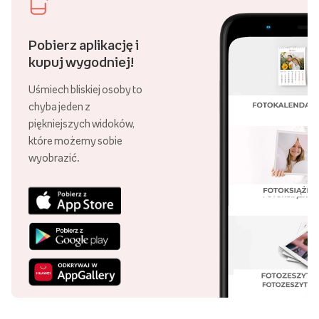
Pobierz aplikację i
kupuj wygodniej!
Uśmiech bliskiej osoby to
chyba jeden z
piękniejszych widoków,
które możemy sobie
wyobrazić.