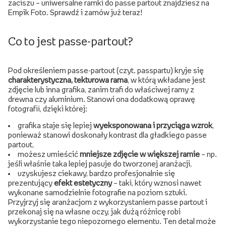
zaciszu – uniwersalne ramki do passe partout znajdziesz na
Empik Foto. Sprawdź i zamów już teraz!
Co to jest passe-partout?
Pod określeniem passe-partout (czyt. passpartu) kryje się
charakterystyczna, tekturowa rama
, w którą wkładane jest
zdjęcie lub inna grafika, zanim trafi do właściwej ramy z
drewna czy aluminium. Stanowi ona dodatkową oprawę
fotografii, dzięki której:
grafika staje się lepiej
wyeksponowana i przyciąga wzrok
,
ponieważ stanowi doskonały kontrast dla gładkiego passe
partout,
możesz umieścić
mniejsze zdjęcie w większej ramie
– np.
jeśli właśnie taka lepiej pasuje do tworzonej aranżacji,
uzyskujesz ciekawy, bardzo profesjonalnie się
prezentujący
efekt estetyczny
– taki, który wznosi nawet
wykonane samodzielnie fotografie na poziom sztuki.
Przyjrzyj się aranżacjom z wykorzystaniem passe partout i
przekonaj się na własne oczy, jak dużą różnicę robi
wykorzystanie tego niepozornego elementu. Ten detal może