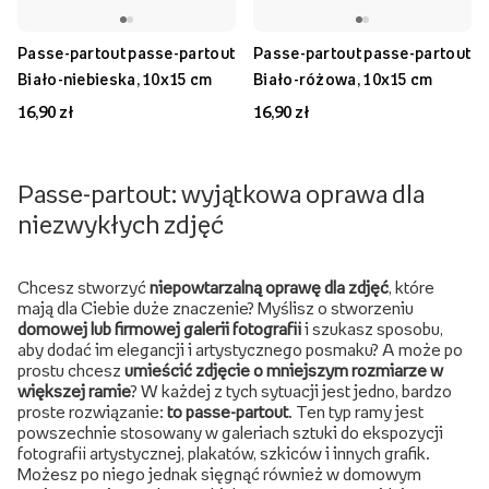
Passe-partout passe-partout
Passe-partout passe-partout
Biało-niebieska, 10x15 cm
Biało-różowa, 10x15 cm
16,90 zł
16,90 zł
Passe-partout: wyjątkowa oprawa dla
niezwykłych zdjęć
Chcesz stworzyć
niepowtarzalną oprawę dla zdjęć
, które
mają dla Ciebie duże znaczenie? Myślisz o stworzeniu
domowej lub firmowej galerii fotografii
i szukasz sposobu,
aby dodać im elegancji i artystycznego posmaku? A może po
prostu chcesz
umieścić zdjęcie o mniejszym rozmiarze w
większej ramie
? W każdej z tych sytuacji jest jedno, bardzo
proste rozwiązanie:
to passe-partout
. Ten typ ramy jest
powszechnie stosowany w galeriach sztuki do ekspozycji
fotografii artystycznej, plakatów, szkiców i innych grafik.
Możesz po niego jednak sięgnąć również w domowym