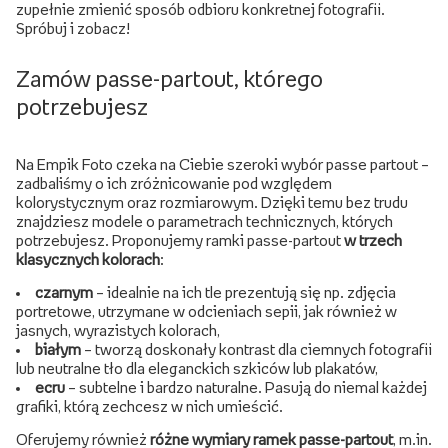
zupełnie zmienić sposób odbioru konkretnej fotografii.
Spróbuj i zobacz!
Zamów passe-partout, którego
potrzebujesz
Na Empik Foto czeka na Ciebie szeroki wybór passe partout –
zadbaliśmy o ich zróżnicowanie pod względem
kolorystycznym oraz rozmiarowym. Dzięki temu bez trudu
znajdziesz modele o parametrach technicznych, których
potrzebujesz. Proponujemy ramki passe-partout
w trzech
klasycznych kolorach
:
czarnym
– idealnie na ich tle prezentują się np. zdjęcia
portretowe, utrzymane w odcieniach sepii, jak również w
jasnych, wyrazistych kolorach,
białym
– tworzą doskonały kontrast dla ciemnych fotografii
lub neutralne tło dla eleganckich szkiców lub plakatów,
ecru
– subtelne i bardzo naturalne. Pasują do niemal każdej
grafiki, którą zechcesz w nich umieścić.
Oferujemy również
różne wymiary ramek passe-partout
, m.in.