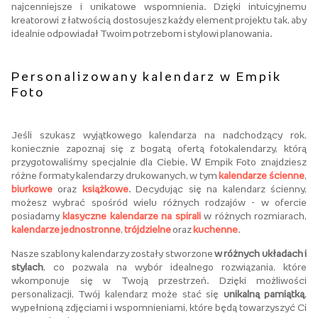
najcenniejsze i unikatowe wspomnienia. Dzięki intuicyjnemu
kreatorowi z łatwością dostosujesz każdy element projektu tak, aby
idealnie odpowiadał Twoim potrzebom i stylowi planowania.
Personalizowany kalendarz w Empik
Foto
Jeśli szukasz wyjątkowego kalendarza na nadchodzący rok,
koniecznie zapoznaj się z bogatą ofertą fotokalendarzy, którą
przygotowaliśmy specjalnie dla Ciebie. W Empik Foto znajdziesz
różne formaty kalendarzy drukowanych, w tym
kalendarze ścienne
,
biurkowe
oraz
książkowe
. Decydując się na kalendarz ścienny,
możesz wybrać spośród wielu różnych rodzajów - w ofercie
posiadamy
klasyczne kalendarze na spirali
w różnych rozmiarach,
kalendarze jednostronne
,
trójdzielne
oraz
kuchenne
.
Nasze szablony kalendarzy zostały stworzone
w różnych układach i
stylach
, co pozwala na wybór idealnego rozwiązania, które
wkomponuje się w Twoją przestrzeń. Dzięki możliwości
personalizacji, Twój kalendarz może stać się
unikalną pamiątką
,
wypełnioną zdjęciami i wspomnieniami, które będą towarzyszyć Ci