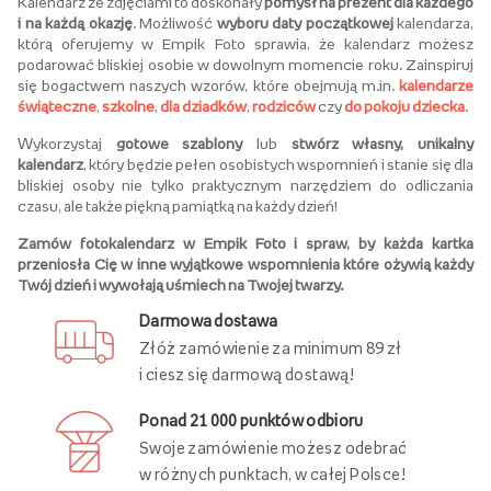
Kalendarz ze zdjęciami to doskonały
pomysł na prezent dla każdego
i na każdą okazję
. Możliwość
wyboru daty początkowej
kalendarza,
którą oferujemy w Empik Foto sprawia, że kalendarz możesz
podarować bliskiej osobie w dowolnym momencie roku. Zainspiruj
się bogactwem naszych wzorów, które obejmują m.in.
kalendarze
świąteczne
,
szkolne
,
dla dziadków
,
rodziców
czy
do pokoju dziecka
.
Wykorzystaj
gotowe szablony
lub
stwórz własny, unikalny
kalendarz
, który będzie pełen osobistych wspomnień i stanie się dla
bliskiej osoby nie tylko praktycznym narzędziem do odliczania
czasu, ale także piękną pamiątką na każdy dzień!
Zamów fotokalendarz w Empik Foto i spraw, by każda kartka
przeniosła Cię w inne wyjątkowe wspomnienia które ożywią każdy
Twój dzień i wywołają uśmiech na Twojej twarzy.
Darmowa dostawa
Złóż zamówienie za minimum 89 zł
i ciesz się darmową dostawą!
Ponad 21 000 punktów odbioru
Swoje zamówienie możesz odebrać
w różnych punktach, w całej Polsce!