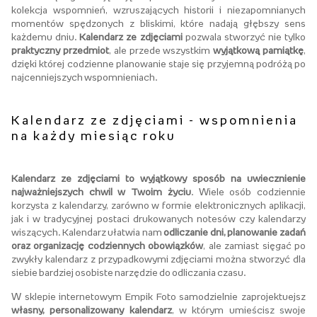
kolekcja wspomnień, wzruszających historii i niezapomnianych
momentów spędzonych z bliskimi, które nadają głębszy sens
każdemu dniu.
Kalendarz ze zdjęciami
pozwala stworzyć nie tylko
praktyczny przedmiot
, ale przede wszystkim
wyjątkową pamiątkę
,
dzięki której codzienne planowanie staje się przyjemną podróżą po
najcenniejszych wspomnieniach.
Kalendarz ze zdjęciami - wspomnienia
na każdy miesiąc roku
Kalendarz ze zdjęciami to wyjątkowy sposób na uwiecznienie
najważniejszych chwil w Twoim życiu
. Wiele osób codziennie
korzysta z kalendarzy, zarówno w formie elektronicznych aplikacji,
jak i w tradycyjnej postaci drukowanych notesów czy kalendarzy
wiszących. Kalendarz ułatwia nam
odliczanie dni, planowanie zadań
oraz organizację codziennych obowiązków
, ale zamiast sięgać po
zwykły kalendarz z przypadkowymi zdjęciami można stworzyć dla
siebie bardziej osobiste narzędzie do odliczania czasu.
W sklepie internetowym Empik Foto samodzielnie zaprojektuejsz
własny, personalizowany kalendarz
, w którym umieścisz swoje