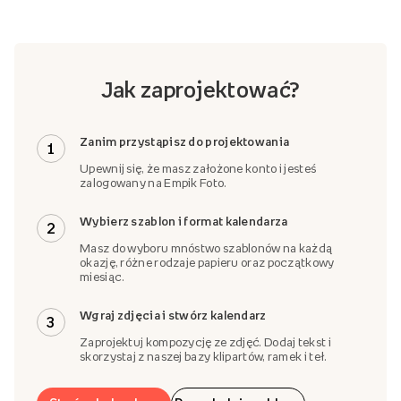
Jak zaprojektować?
Zanim przystąpisz do projektowania
1
Upewnij się, że masz założone konto i jesteś
zalogowany na Empik Foto.
Wybierz szablon i format kalendarza
2
Masz do wyboru mnóstwo szablonów na każdą
okazję, różne rodzaje papieru oraz początkowy
miesiąc.
Wgraj zdjęcia i stwórz kalendarz
3
Zaprojektuj kompozycję ze zdjęć. Dodaj tekst i
skorzystaj z naszej bazy klipartów, ramek i teł.