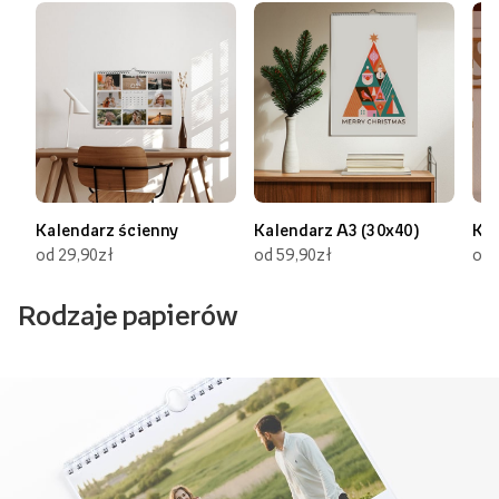
Kalendarz ścienny
Kalendarz A3 (30x40)
Kal
od 29,90zł
od 59,90zł
od 
Rodzaje papierów