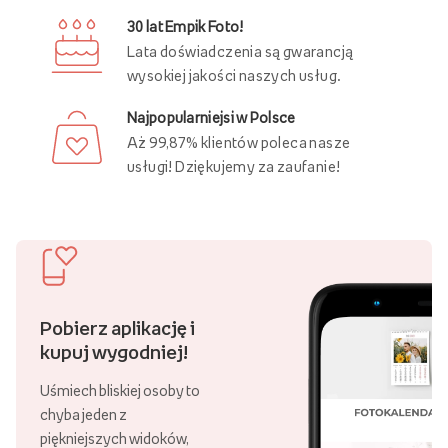
30 lat Empik Foto!
Lata doświadczenia są gwarancją
wysokiej jakości naszych usług.
Najpopularniejsi w Polsce
Aż 99,87% klientów poleca nasze
usługi! Dziękujemy za zaufanie!
Pobierz aplikację i
kupuj wygodniej!
Uśmiech bliskiej osoby to
chyba jeden z
piękniejszych widoków,