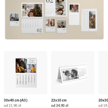
30x40 cm (A3)
22x10 cm
20x30
od 21,90 zł
od 34,90 zł
od 19,