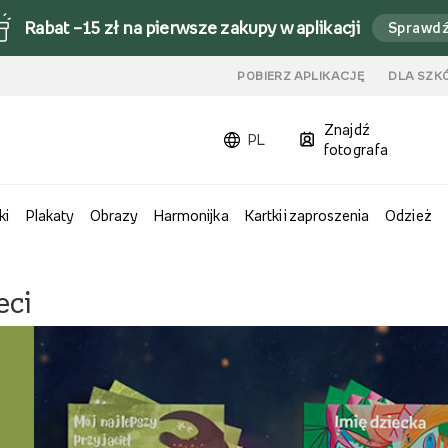
Rabat –15 zł na pierwsze zakupy w aplikacji
Sprawd
u
POBIERZ APLIKACJĘ
DLA SZK
Znajdź
PL
fotografa
ki
Plakaty
Obrazy
Harmonijka
Kartki i zaproszenia
Odzież
eci