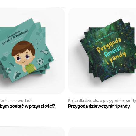
ziecka o zawodach
Bajka dla dziecka o przygodzie pandy
łbym zostać w przyszłości?
Przygoda dziewczynki i pandy