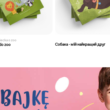
ziecka o zoo
Собака - мій найкращий друг
do zoo