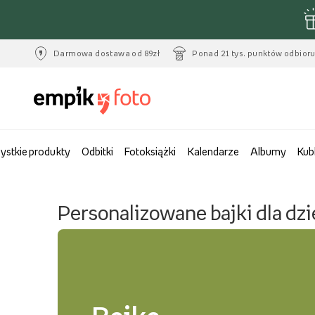
Darmowa dostawa od 89zł
Ponad 21 tys. punktów odbior
ystkie produkty
Odbitki
Fotoksiążki
Kalendarze
Albumy
Kub
Personalizowane bajki dla dzi