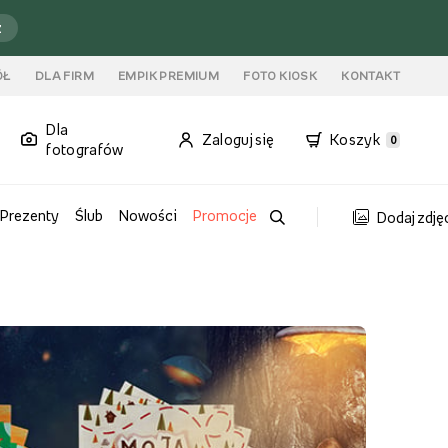
ź
ÓŁ
DLA FIRM
EMPIK PREMIUM
FOTO KIOSK
KONTAKT
Dla
Zaloguj się
Koszyk
0
fotografów
Prezenty
Ślub
Nowości
Promocje
Dodaj zdję