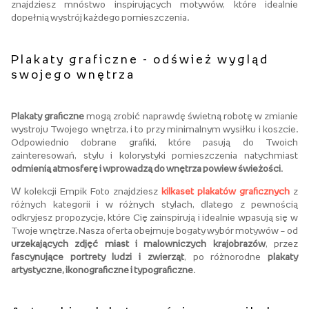
znajdziesz mnóstwo inspirujących motywów, które idealnie
dopełnią wystrój każdego pomieszczenia.
Plakaty graficzne - odśwież wygląd
swojego wnętrza
Plakaty graficzne
mogą zrobić naprawdę świetną robotę w zmianie
wystroju Twojego wnętrza, i to przy minimalnym wysiłku i koszcie.
Odpowiednio dobrane grafiki, które pasują do Twoich
zainteresowań, stylu i kolorystyki pomieszczenia natychmiast
odmienią atmosferę i wprowadzą do wnętrza powiew świeżości
.
W kolekcji Empik Foto znajdziesz
kilkaset plakatów graficznych
z
różnych kategorii i w różnych stylach, dlatego z pewnością
odkryjesz propozycje, które Cię zainspirują i idealnie wpasują się w
Twoje wnętrze. Nasza oferta obejmuje bogaty wybór motywów – od
urzekających zdjęć miast i malowniczych krajobrazów
, przez
fascynujące portrety ludzi i zwierząt
, po różnorodne
plakaty
artystyczne, ikonograficzne i typograficzne
.