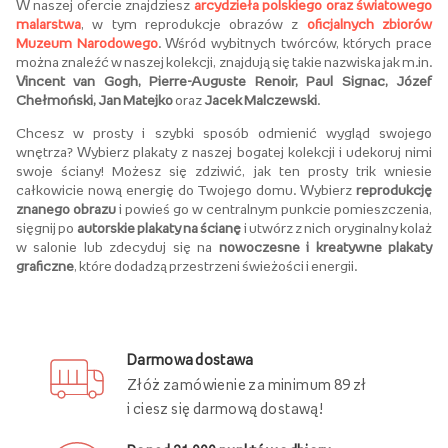
W naszej ofercie znajdziesz
arcydzieła polskiego oraz światowego
malarstwa
, w tym reprodukcje obrazów z
oficjalnych zbiorów
Muzeum Narodowego
. Wśród wybitnych twórców, których prace
można znaleźć w naszej kolekcji, znajdują się takie nazwiska jak m.in.
Vincent van Gogh, Pierre-Auguste Renoir, Paul Signac, Józef
Chełmoński, Jan Matejko
oraz
Jacek Malczewski
.
Chcesz w prosty i szybki sposób odmienić wygląd swojego
wnętrza? Wybierz plakaty z naszej bogatej kolekcji i udekoruj nimi
swoje ściany! Możesz się zdziwić, jak ten prosty trik wniesie
całkowicie nową energię do Twojego domu. Wybierz
reprodukcję
znanego obrazu
i powieś go w centralnym punkcie pomieszczenia,
sięgnij po
autorskie plakaty na ścianę
i utwórz z nich oryginalny kolaż
w salonie lub zdecyduj się na
nowoczesne i kreatywne plakaty
graficzne
, które dodadzą przestrzeni świeżości i energii.
Darmowa dostawa
Złóż zamówienie za minimum 89 zł
i ciesz się darmową dostawą!