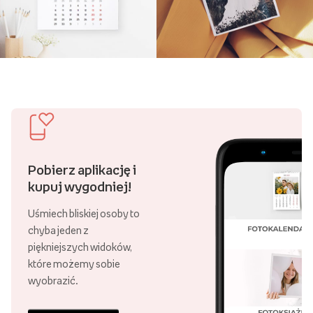
Pobierz aplikację i
kupuj wygodniej!
Uśmiech bliskiej osoby to
chyba jeden z
piękniejszych widoków,
które możemy sobie
wyobrazić.