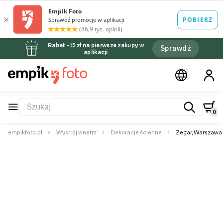
Rabat –15 zł na pierwsze zakupy w
Sprawdź
aplikacji
0
empikfoto.pl
Wystrój wnętrz
Dekoracje ścienne
Zegar, Warszawa