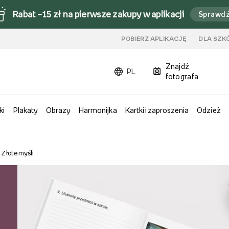
Rabat –15 zł na pierwsze zakupy w aplikacji
Sprawd
u
POBIERZ APLIKACJĘ
DLA SZK
Znajdź
PL
fotografa
ki
Plakaty
Obrazy
Harmonijka
Kartki i zaproszenia
Odzież
Złote myśli