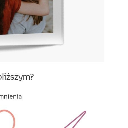
bliższym?
omnienia