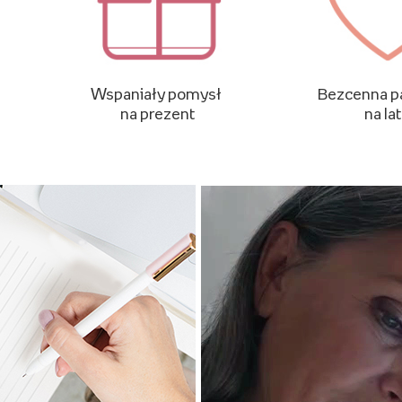
Wspaniały pomysł
Bezcenna p
na prezent
na la