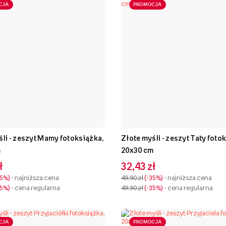
CJA
PROMOCJA
śli - zeszyt Mamy fotoksiążka,
Złote myśli - zeszyt Taty foto
m
20x30 cm
ł
32,43 zł
35%
- najniższa cena
49,90 zł
-35%
- najniższa cena
35%
- cena regularna
49,90 zł
-35%
- cena regularna
CJA
PROMOCJA