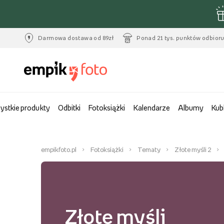
Darmowa dostawa od 89zł
Ponad 21 tys. punktów odbior
ystkie produkty
Odbitki
Fotoksiążki
Kalendarze
Albumy
Kub
empikfoto.pl
Fotoksiążki
Tematy
Złote myśli 2
Złote myśli