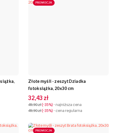
PROMOCJA
książka,
Złote myśli - zeszyt Dziadka
fotoksiążka, 20x30 cm
32,43 zł
49,90 zł
-35%
- najniższa cena
49,90 zł
-35%
- cena regularna
PROMOCJA