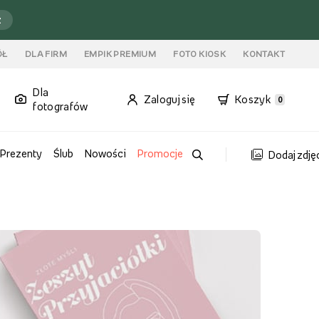
ź
ÓŁ
DLA FIRM
EMPIK PREMIUM
FOTO KIOSK
KONTAKT
Dla
Zaloguj się
Koszyk
0
fotografów
Prezenty
Ślub
Nowości
Promocje
Dodaj zdję