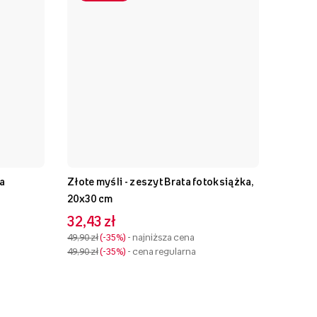
la
Złote myśli - zeszyt Brata fotoksiążka,
20x30 cm
32,43 zł
49,90 zł
-35%
- najniższa cena
49,90 zł
-35%
- cena regularna