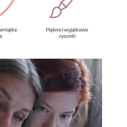
amiątka
Piękne i wyjątkowe
ta
rysunki