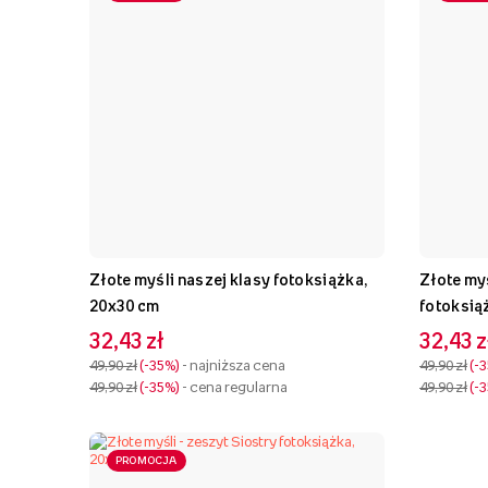
Złote myśli naszej klasy fotoksiążka,
Złote myś
20x30 cm
fotoksią
32,43 zł
32,43 z
49,90 zł
-35%
- najniższa cena
49,90 zł
-
49,90 zł
-35%
- cena regularna
49,90 zł
-
PROMOCJA