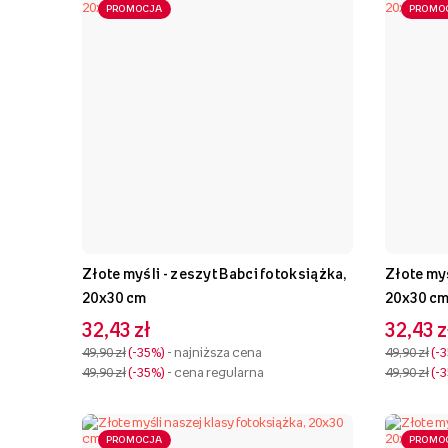
PROMOCJA
PROMO
Złote myśli - zeszyt Babci fotoksiążka,
Złote my
20x30 cm
20x30 c
32,43 zł
32,43 z
49,90 zł
-35%
- najniższa cena
49,90 zł
-
49,90 zł
-35%
- cena regularna
49,90 zł
-
PROMOCJA
PROMO