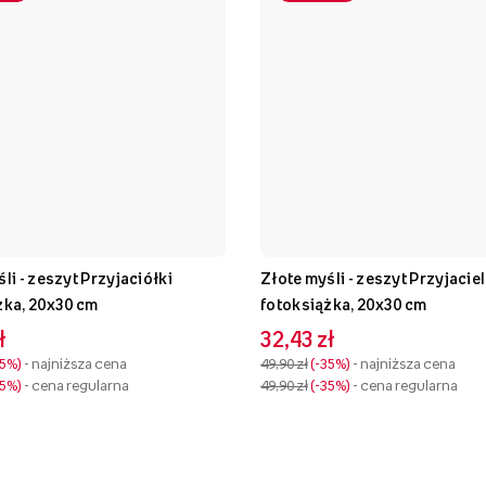
li - zeszyt Przyjaciółki
Złote myśli - zeszyt Przyjacie
żka, 20x30 cm
fotoksiążka, 20x30 cm
ł
32,43 zł
35%
- najniższa cena
49,90 zł
-35%
- najniższa cena
35%
- cena regularna
49,90 zł
-35%
- cena regularna