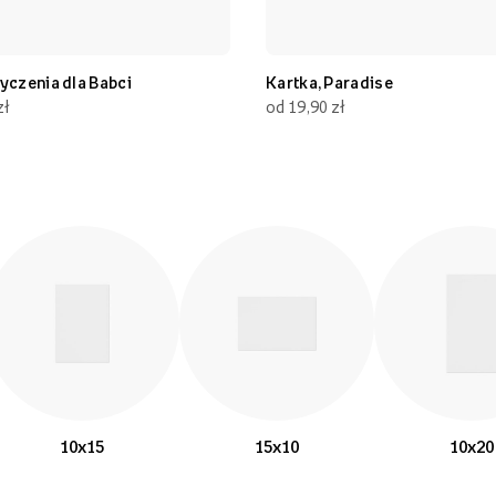
yczenia dla Babci
Kartka, Paradise
zł
od 19,90 zł
10x15
15x10
10x20