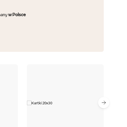
nany
w Polsce