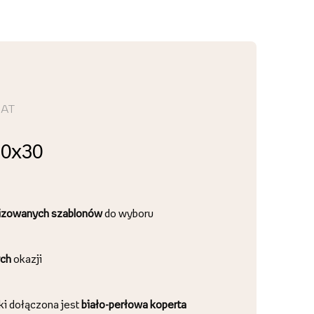
MAT
20x30
lizowanych szablonów
do wyboru
ch
okazji
ki dołączona jest
biało-perłowa koperta