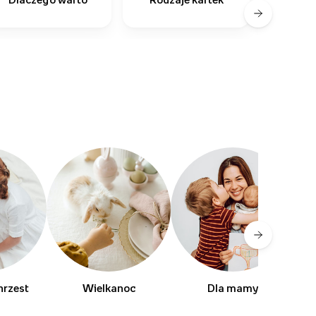
zapro
hrzest
Wielkanoc
Dla mamy