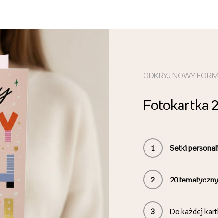
ODKRYJ NOWY FOR
Fotokartka 
1
Setki persona
2
20
tematyczny
3
Do każdej kart