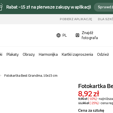
Rabat –15 zł na pierwsze zakupy w aplikacji
Sprawd
u
POBIERZ APLIKACJĘ
DLA SZK
Znajdź
PL
fotografa
ki
Plakaty
Obrazy
Harmonijka
Kartki i zaproszenia
Odzież
Fotokartka Best Grandma, 10x15 cm