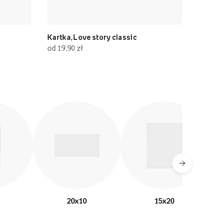
Kartka, Love story classic
Kartka, Imi
od 19,90 zł
od 19,90 zł
20x10
15x20