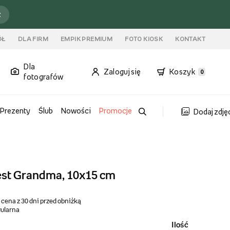
ź
ÓŁ
DLA FIRM
EMPIK PREMIUM
FOTO KIOSK
KONTAKT
Dla
Zaloguj się
Koszyk
0
fotografów
Prezenty
Ślub
Nowości
Promocje
Dodaj zdję