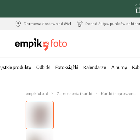
Darmowa dostawa od 89zł
Ponad 21 tys. punktów odbior
ystkie produkty
Odbitki
Fotoksiążki
Kalendarze
Albumy
Kub
empikfoto.pl
Zaproszenia i kartki
Kartki i zaproszenia