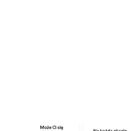
Może Ci się
Na każdą okazję