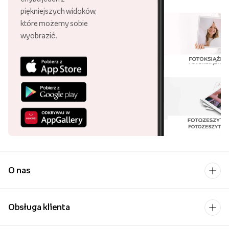
Aż 99,87% klientów poleca nasze
usługi! Dziękujemy za zaufanie!
Pobierz aplikację i
kupuj wygodniej!
Uśmiech bliskiej osoby to
chyba jeden z
piękniejszych widoków,
które możemy sobie
wyobrazić.