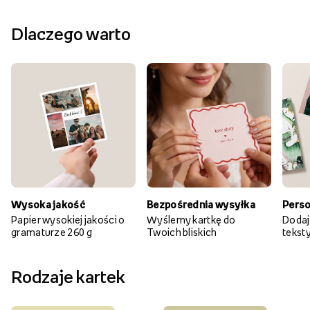
Dlaczego warto
Wysoka jakość
Bezpośrednia wysyłka
Perso
Papier wysokiej jakości o
Wyślemy kartkę do
Dodaj
gramaturze 260 g
Twoich bliskich
teksty 
Rodzaje kartek