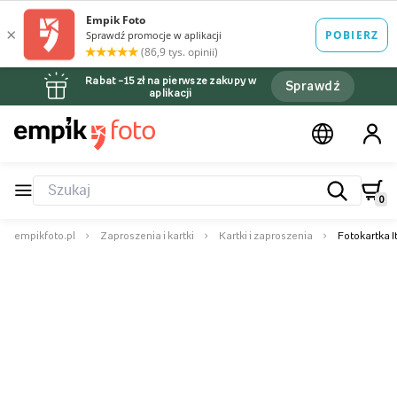
Rabat –15 zł na pierwsze zakupy w
Sprawdź
aplikacji
0
empikfoto.pl
Zaproszenia i kartki
Kartki i zaproszenia
Fotokartka I