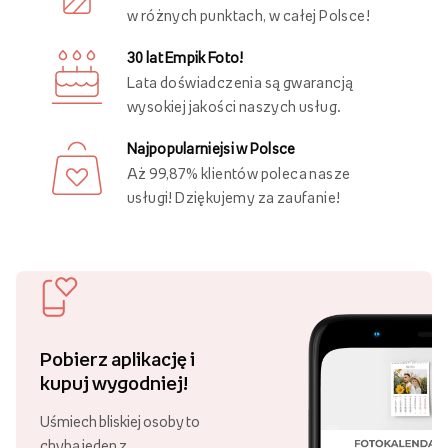
Ostatnio oglądane
Darmowa dostawa
Złóż zamówienie za minimum 89 zł
i ciesz się darmową dostawą!
Ponad 21 000 punktów odbioru
Swoje zamówienie możesz odebrać
w różnych punktach, w całej Polsce!
30 lat Empik Foto!
Lata doświadczenia są gwarancją
wysokiej jakości naszych usług.
Najpopularniejsi w Polsce