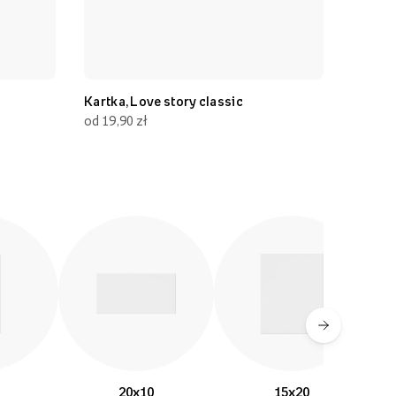
Kartka, Love story classic
Kartka, Imi
od 19,90 zł
od 19,90 zł
20x10
15x20