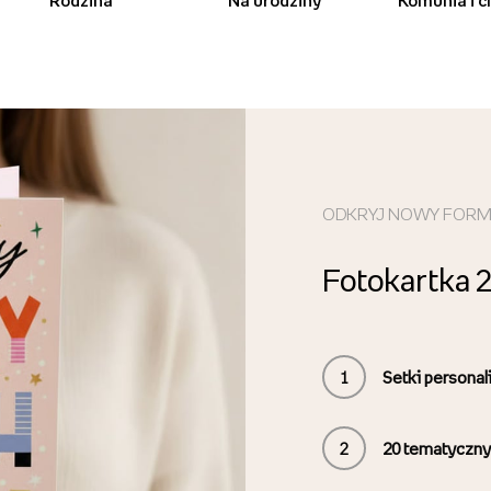
Rodzina
Na urodziny
Komunia i c
ODKRYJ NOWY FOR
Fotokartka 
1
Setki persona
2
20
tematyczny