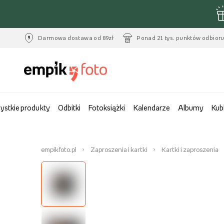
Darmowa dostawa od 89zł
Ponad 21 tys. punktów odbior
ystkie produkty
Odbitki
Fotoksiążki
Kalendarze
Albumy
Kub
empikfoto.pl
Zaproszenia i kartki
Kartki i zaproszenia