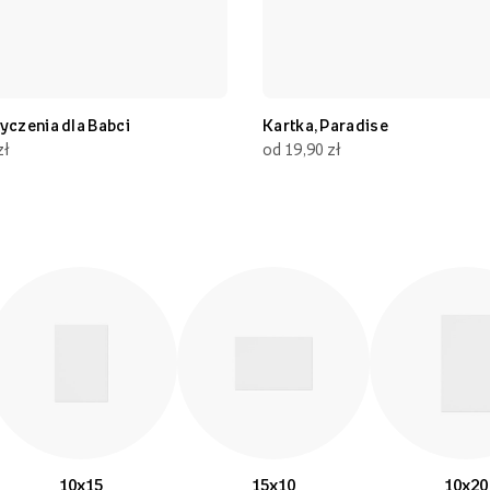
yczenia dla Babci
Kartka, Paradise
zł
od 19,90 zł
10x15
15x10
10x20