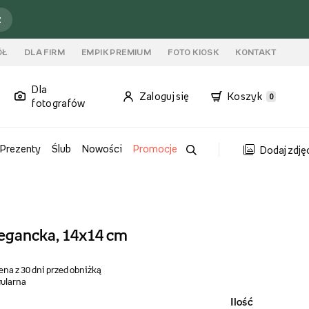
ź
ÓŁ
DLA FIRM
EMPIK PREMIUM
FOTO KIOSK
KONTAKT
Dla
Zaloguj się
Koszyk
0
fotografów
Prezenty
Ślub
Nowości
Promocje
Dodaj zdję