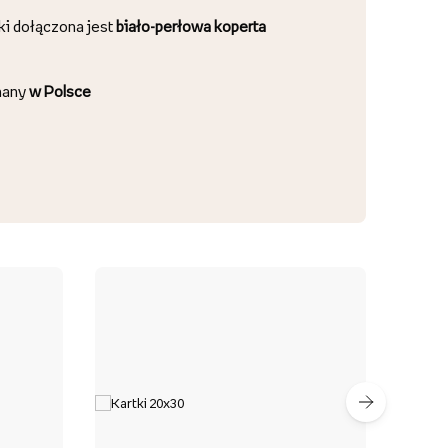
ki dołączona jest
biało-perłowa koperta
nany
w Polsce