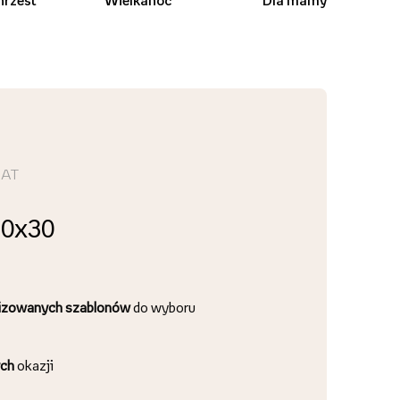
hrzest
Wielkanoc
Dla mamy
MAT
20x30
lizowanych szablonów
do wyboru
ch
okazji