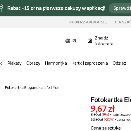
Rabat –15 zł na pierwsze zakupy w aplikacji
Sprawd
u
POBIERZ APLIKACJĘ
DLA SZK
Znajdź
PL
fotografa
ki
Plakaty
Obrazy
Harmonijka
Kartki i zaproszenia
Odzież
Fotokartka Elegancka, 14x14 cm