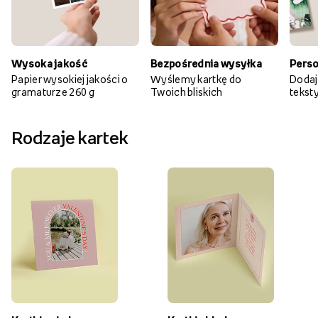
Wysoka jakość
Bezpośrednia wysyłka
Perso
Papier wysokiej jakości o
Wyślemy kartkę do
Dodaj
gramaturze 260 g
Twoich bliskich
teksty 
Rodzaje kartek