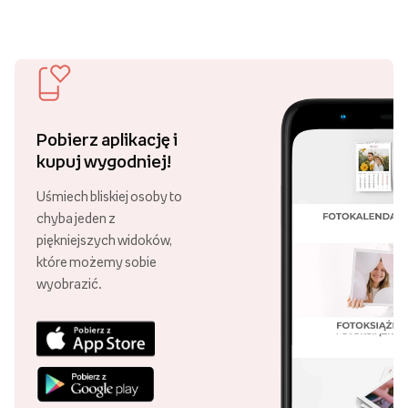
i ciesz się darmową dostawą!
Ponad 21 000 punktów odbioru
Swoje zamówienie możesz odebrać
w różnych punktach, w całej Polsce!
30 lat Empik Foto!
Lata doświadczenia są gwarancją
wysokiej jakości naszych usług.
Najpopularniejsi w Polsce
Aż 99,87% klientów poleca nasze
usługi! Dziękujemy za zaufanie!
Pobierz aplikację i