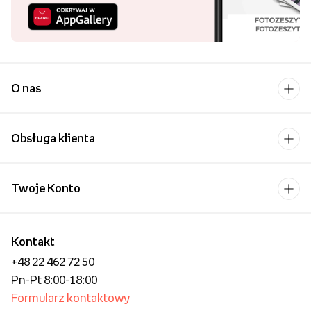
kupuj wygodniej!
Uśmiech bliskiej osoby to
chyba jeden z
piękniejszych widoków,
które możemy sobie
wyobrazić.
O nas