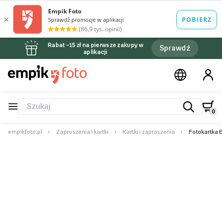
Rabat –15 zł na pierwsze zakupy w
Sprawdź
aplikacji
0
empikfoto.pl
Zaproszenia i kartki
Kartki i zaproszenia
Fotokartka 