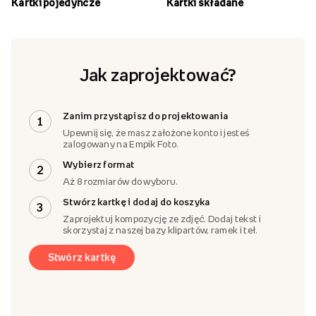
Kartki pojedyncze
Kartki składane
Jak zaprojektować?
Zanim przystąpisz do projektowania
1
Upewnij się, że masz założone konto i jesteś
zalogowany na Empik Foto.
Wybierz format
2
Aż 8 rozmiarów do wyboru.
Stwórz kartkę i dodaj do koszyka
3
Zaprojektuj kompozycję ze zdjęć. Dodaj tekst i
skorzystaj z naszej bazy klipartów, ramek i teł.
Stwórz kartkę