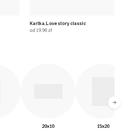
Kartka, Love story classic
Kartka, Imi
od 19,90 zł
od 19,90 zł
20x10
15x20