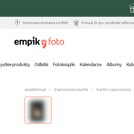
Darmowa dostawa od 89zł
Ponad 21 tys. punktów odbior
ystkie produkty
Odbitki
Fotoksiążki
Kalendarze
Albumy
Kub
empikfoto.pl
Zaproszenia i kartki
Kartki i zaproszenia