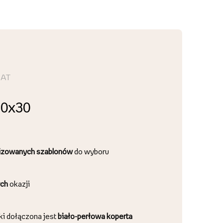
MAT
20x30
lizowanych szablonów
do wyboru
ch
okazji
ki dołączona jest
biało-perłowa koperta