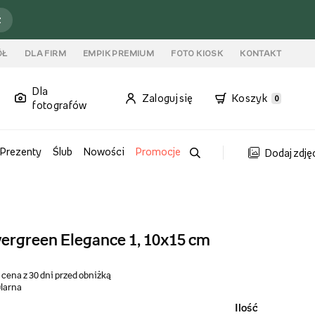
ź
ÓŁ
DLA FIRM
EMPIK PREMIUM
FOTO KIOSK
KONTAKT
Dla
Zaloguj się
Koszyk
0
fotografów
Prezenty
Ślub
Nowości
Promocje
Dodaj zdję