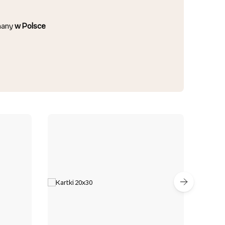
nany
w Polsce