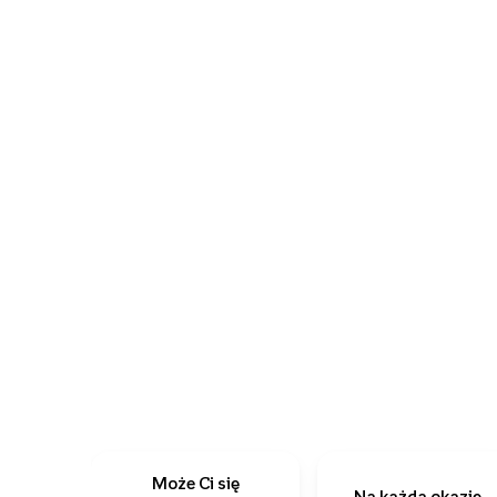
Może Ci się
Na każdą okazję