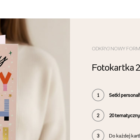
ODKRYJ NOWY FOR
Fotokartka 
1
Setki persona
2
20
tematyczny
3
Do każdej kart