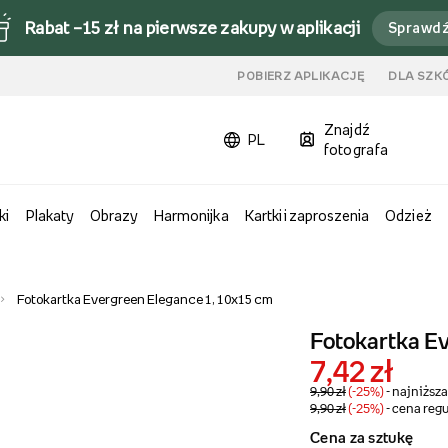
Rabat –15 zł na pierwsze zakupy w aplikacji
Sprawd
u
POBIERZ APLIKACJĘ
DLA SZK
Znajdź
PL
fotografa
ki
Plakaty
Obrazy
Harmonijka
Kartki i zaproszenia
Odzież
Fotokartka Evergreen Elegance 1, 10x15 cm