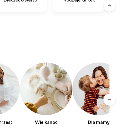
zapro
hrzest
Wielkanoc
Dla mamy