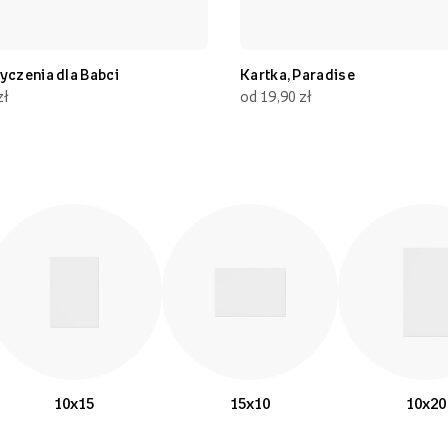
yczenia dla Babci
Kartka, Paradise
zł
od 19,90 zł
10x15
15x10
10x20