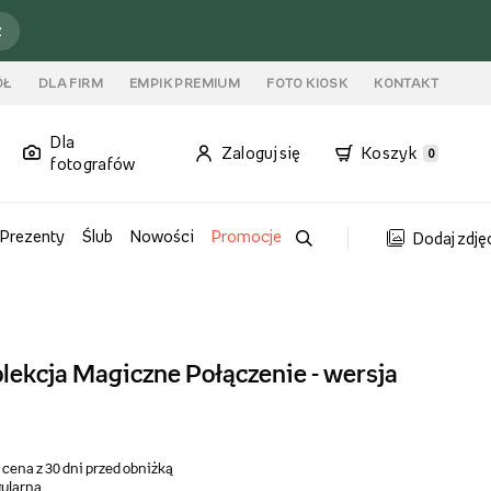
ź
ÓŁ
DLA FIRM
EMPIK PREMIUM
FOTO KIOSK
KONTAKT
Dla
Zaloguj się
Koszyk
0
fotografów
Prezenty
Ślub
Nowości
Promocje
Dodaj zdję