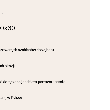
MAT
20x30
lizowanych szablonów
do wyboru
ch
okazji
ki dołączona jest
biało-perłowa koperta
nany
w Polsce