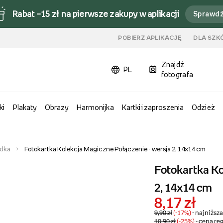
Rabat –15 zł na pierwsze zakupy w aplikacji
Sprawd
u
POBIERZ APLIKACJĘ
DLA SZK
Znajdź
PL
fotografa
ki
Plakaty
Obrazy
Harmonijka
Kartki i zaproszenia
Odzież
adka
Fotokartka Kolekcja Magiczne Połączenie - wersja 2, 14x14 cm