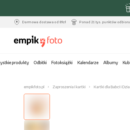
Darmowa dostawa od 89zł
Ponad 21 tys. punktów odbior
ystkie produkty
Odbitki
Fotoksiążki
Kalendarze
Albumy
Kub
empikfoto.pl
Zaproszenia i kartki
Kartki dla Babci i Dzi