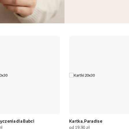
yczenia dla Babci
Kartka, Paradise
zł
od 19,90 zł