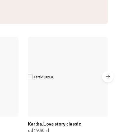
Kartka, Love story classic
Kartka, Imi
od 19,90 zł
od 19,90 zł