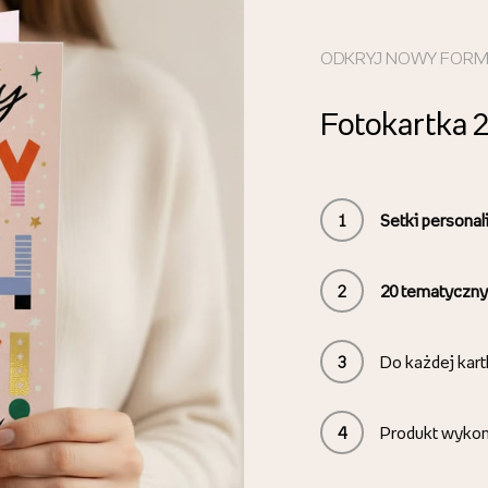
ODKRYJ NOWY FOR
Fotokartka 
1
Setki persona
2
20
tematyczny
3
Do każdej kart
4
Produkt wyko