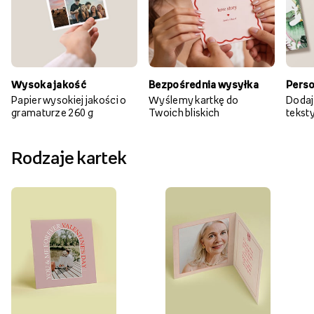
Wysoka jakość
Bezpośrednia wysyłka
Perso
Papier wysokiej jakości o
Wyślemy kartkę do
Dodaj
gramaturze 260 g
Twoich bliskich
teksty 
Rodzaje kartek