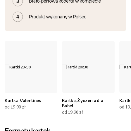
Kartka, Valentines
Kartka, Życzenia dla
Kartk
Babci
od 19,90 zł
od 19,
od 19,90 zł
Formaty kartek