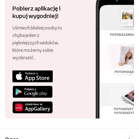
Pobierz aplikację i
kupuj wygodniej!
Uśmiech bliskiej osoby to
chyba jeden z
piękniejszych widoków,
które możemy sobie
wyobrazić.