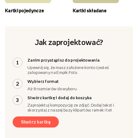
Kartki pojedyncze
Kartki składane
Jak zaprojektować?
Zanim przystąpisz do projektowania
1
Upewnij się, że masz założone konto i jesteś
zalogowany na Empik Foto.
Wybierz format
2
Aż 8 rozmiarów do wyboru.
Stwórz kartkę i dodaj do koszyka
3
Zaprojektuj kompozycję ze zdjęć. Dodaj tekst i
skorzystaj z naszej bazy klipartów, ramek i teł.
Stwórz kartkę