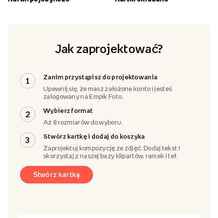
Jak zaprojektować?
Zanim przystąpisz do projektowania
1
Upewnij się, że masz założone konto i jesteś
zalogowany na Empik Foto.
Wybierz format
2
Aż 8 rozmiarów do wyboru.
Stwórz kartkę i dodaj do koszyka
3
Zaprojektuj kompozycję ze zdjęć. Dodaj tekst i
skorzystaj z naszej bazy klipartów, ramek i teł.
Stwórz kartkę