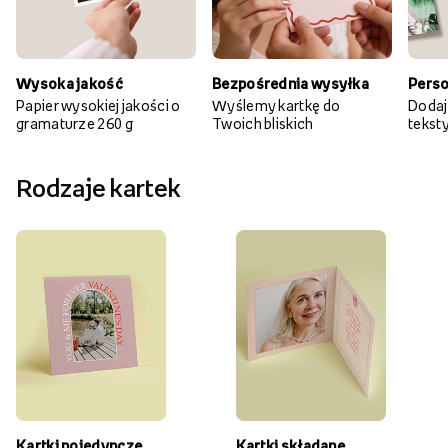
Wysoka jakość
Bezpośrednia wysyłka
Perso
Papier wysokiej jakości o
Wyślemy kartkę do
Dodaj
gramaturze 260 g
Twoich bliskich
teksty 
Rodzaje kartek
Kartki pojedyncze
Kartki składane