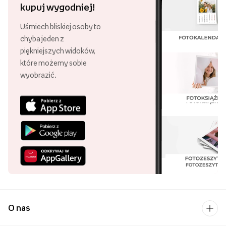
kupuj wygodniej!
Uśmiech bliskiej osoby to
chyba jeden z
piękniejszych widoków,
które możemy sobie
wyobrazić.
O nas