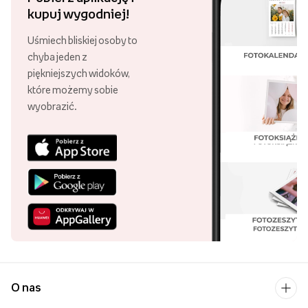
kupuj wygodniej!
Uśmiech bliskiej osoby to
chyba jeden z
piękniejszych widoków,
które możemy sobie
wyobrazić.
O nas