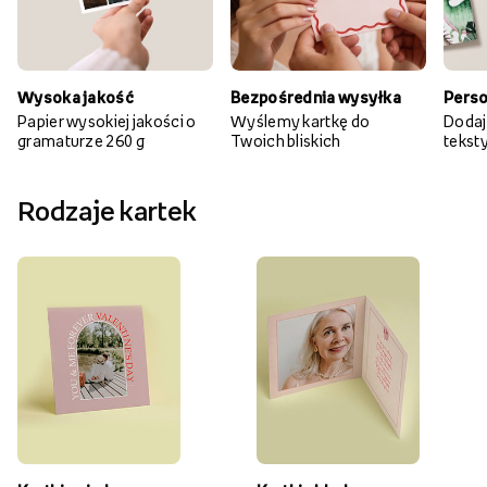
Wysoka jakość
Bezpośrednia wysyłka
Perso
Papier wysokiej jakości o
Wyślemy kartkę do
Dodaj
gramaturze 260 g
Twoich bliskich
teksty 
Rodzaje kartek