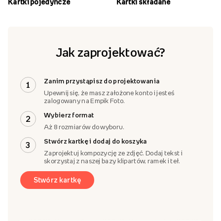
Kartki pojedyncze
Kartki składane
Jak zaprojektować?
Zanim przystąpisz do projektowania
1
Upewnij się, że masz założone konto i jesteś
zalogowany na Empik Foto.
Wybierz format
2
Aż 8 rozmiarów do wyboru.
Stwórz kartkę i dodaj do koszyka
3
Zaprojektuj kompozycję ze zdjęć. Dodaj tekst i
skorzystaj z naszej bazy klipartów, ramek i teł.
Stwórz kartkę