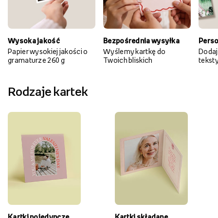
Wysoka jakość
Bezpośrednia wysyłka
Perso
Papier wysokiej jakości o
Wyślemy kartkę do
Dodaj
gramaturze 260 g
Twoich bliskich
teksty 
Rodzaje kartek
Kartki pojedyncze
Kartki składane