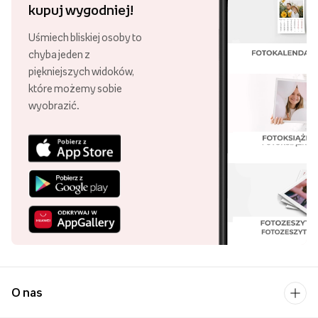
kupuj wygodniej!
Uśmiech bliskiej osoby to
chyba jeden z
piękniejszych widoków,
które możemy sobie
wyobrazić.
O nas