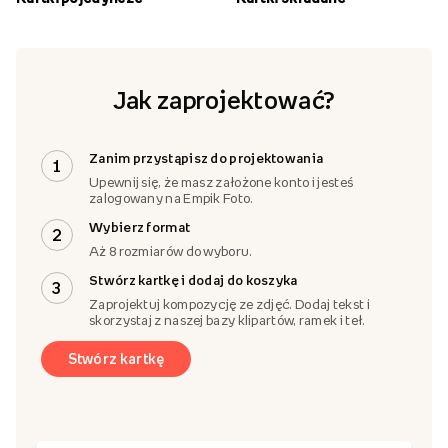
Jak zaprojektować?
Zanim przystąpisz do projektowania
1
Upewnij się, że masz założone konto i jesteś
zalogowany na Empik Foto.
Wybierz format
2
Aż 8 rozmiarów do wyboru.
Stwórz kartkę i dodaj do koszyka
3
Zaprojektuj kompozycję ze zdjęć. Dodaj tekst i
skorzystaj z naszej bazy klipartów, ramek i teł.
Stwórz kartkę