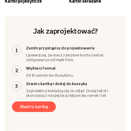
Kartki pojedyncze
Kartki składane
Jak zaprojektować?
Zanim przystąpisz do projektowania
1
Upewnij się, że masz założone konto i jesteś
zalogowany na Empik Foto.
Wybierz format
2
Aż 8 rozmiarów do wyboru.
Stwórz kartkę i dodaj do koszyka
3
Zaprojektuj kompozycję ze zdjęć. Dodaj tekst i
skorzystaj z naszej bazy klipartów, ramek i teł.
Stwórz kartkę