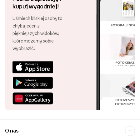
kupuj wygodniej!
Uśmiech bliskiej osoby to
chyba jeden z
piękniejszych widoków,
które możemy sobie
wyobrazić.
O nas