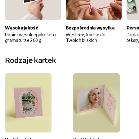
Wysoka jakość
Bezpośrednia wysyłka
Perso
Papier wysokiej jakości o
Wyślemy kartkę do
Dodaj
gramaturze 260 g
Twoich bliskich
teksty 
Rodzaje kartek