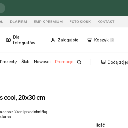
ź
ÓŁ
DLA FIRM
EMPIK PREMIUM
FOTO KIOSK
KONTAKT
Dla
Zaloguj się
Koszyk
0
fotografów
Prezenty
Ślub
Nowości
Promocje
Dodaj zdję