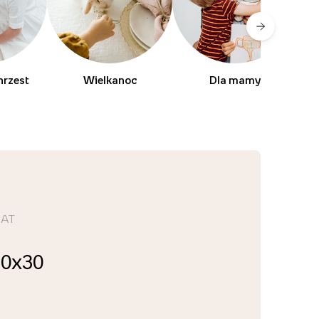
hrzest
Wielkanoc
Dla mamy
MAT
20x30