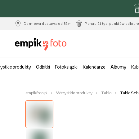
Darmowa dostawa od 89zł
Ponad 21 tys. punktów odbior
ystkie produkty
Odbitki
Fotoksiążki
Kalendarze
Albumy
Kub
empikfoto.pl
Wszystkie produkty
Tablo
Tablo Scho