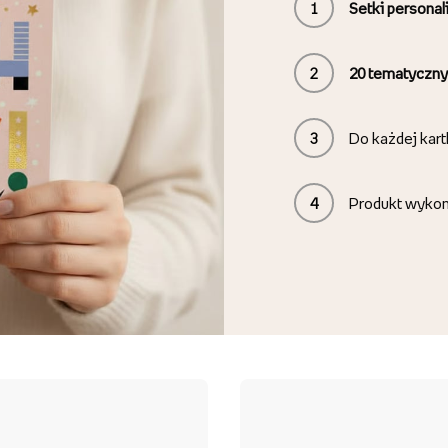
1
Setki persona
2
20
tematyczny
3
Do każdej kart
4
Produkt wyko