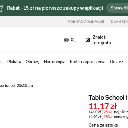
Rabat –15 zł na pierwsze zakupy w aplikacji
Sprawd
u
POBIERZ APLIKACJĘ
DLA SZK
Znajdź
PL
fotografa
ki
Plakaty
Obrazy
Harmonijka
Kartki i zaproszenia
Odzież
ol is cool, 20x30 cm