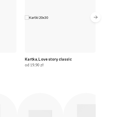
Kartka, Love story classic
Kartka, Imi
od 19,90 zł
od 19,90 zł