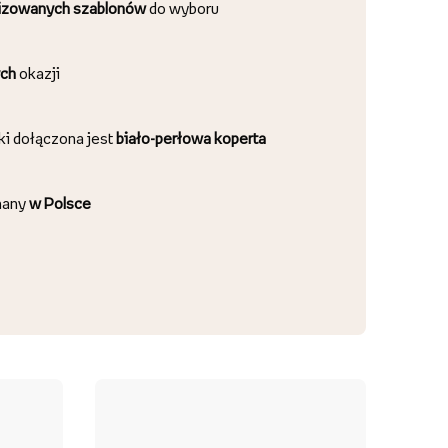
lizowanych szablonów
do wyboru
ch
okazji
ki dołączona jest
biało-perłowa koperta
nany
w Polsce