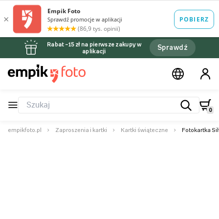
Rabat –15 zł na pierwsze zakupy w
Sprawdź
aplikacji
0
empikfoto.pl
Zaproszenia i kartki
Kartki świąteczne
Fotokartka Si