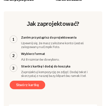
Jak zaprojektować?
Zanim przystąpisz do projektowania
1
Upewnij się, że masz założone konto i jesteś
zalogowany na Empik Foto.
Wybierz format
2
Aż 8 rozmiarów do wyboru.
Stwórz kartkę i dodaj do koszyka
3
Zaprojektuj kompozycję ze zdjęć. Dodaj tekst i
skorzystaj z naszej bazy klipartów, ramek i teł.
Stwórz kartkę