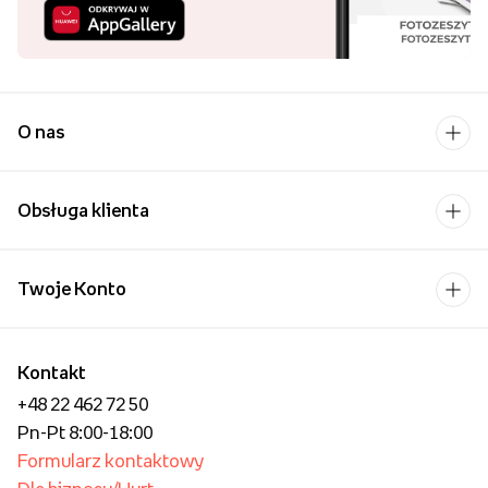
kupuj wygodniej!
Uśmiech bliskiej osoby to
chyba jeden z
piękniejszych widoków,
które możemy sobie
wyobrazić.
O nas