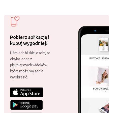
i ciesz się darmową dostawą!
Ponad 21 000 punktów odbioru
Swoje zamówienie możesz odebrać
w różnych punktach, w całej Polsce!
30 lat Empik Foto!
Lata doświadczenia są gwarancją
wysokiej jakości naszych usług.
Najpopularniejsi w Polsce
Aż 99,87% klientów poleca nasze
usługi! Dziękujemy za zaufanie!
Pobierz aplikację i