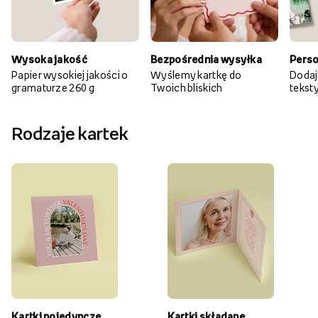
Wysoka jakość
Bezpośrednia wysyłka
Perso
Papier wysokiej jakości o
Wyślemy kartkę do
Dodaj
gramaturze 260 g
Twoich bliskich
teksty 
Rodzaje kartek
Kartki pojedyncze
Kartki składane