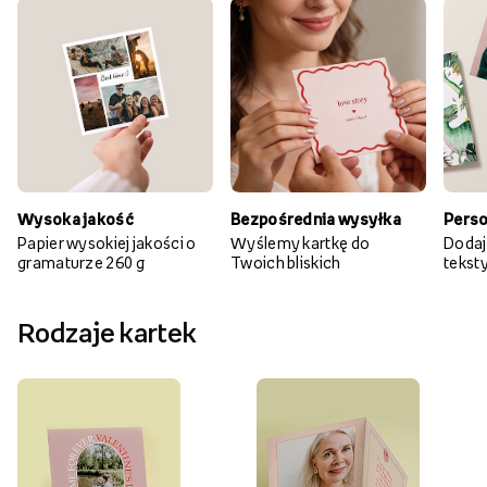
Wysoka jakość
Bezpośrednia wysyłka
Perso
Papier wysokiej jakości o
Wyślemy kartkę do
Dodaj
gramaturze 260 g
Twoich bliskich
teksty 
Rodzaje kartek