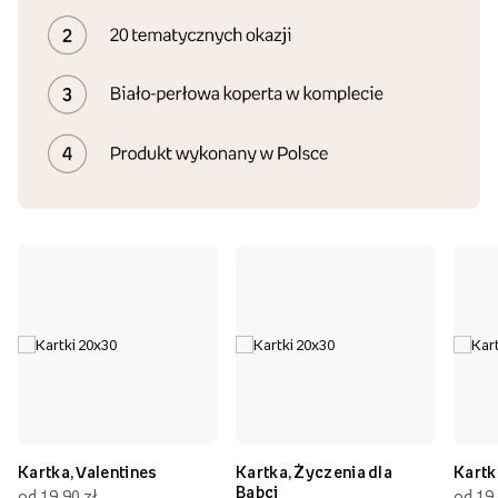
Kartka, Valentines
Kartka, Życzenia dla
Kartk
Babci
od 19,90 zł
od 19,