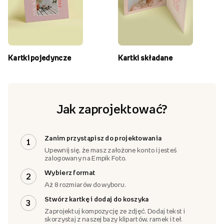
Kartki pojedyncze
Kartki składane
Jak zaprojektować?
Zanim przystąpisz do projektowania
1
Upewnij się, że masz założone konto i jesteś
zalogowany na Empik Foto.
Wybierz format
2
Aż 8 rozmiarów do wyboru.
Stwórz kartkę i dodaj do koszyka
3
Zaprojektuj kompozycję ze zdjęć. Dodaj tekst i
skorzystaj z naszej bazy klipartów, ramek i teł.