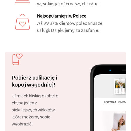
Ostatnio oglądane
Darmowa dostawa
Złóż zamówienie za minimum 89 zł
i ciesz się darmową dostawą!
Ponad 21 000 punktów odbioru
Swoje zamówienie możesz odebrać
w różnych punktach, w całej Polsce!
30 lat Empik Foto!
Lata doświadczenia są gwarancją
wysokiej jakości naszych usług.
Najpopularniejsi w Polsce
Aż 99,87% klientów poleca nasze
usługi! Dziękujemy za zaufanie!