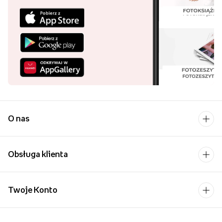
Pobierz aplikację i
kupuj wygodniej!
Uśmiech bliskiej osoby to
chyba jeden z
piękniejszych widoków,
które możemy sobie
wyobrazić.