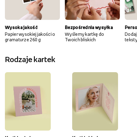
Wysoka jakość
Bezpośrednia wysyłka
Perso
Papier wysokiej jakości o
Wyślemy kartkę do
Dodaj
gramaturze 260 g
Twoich bliskich
teksty 
Rodzaje kartek