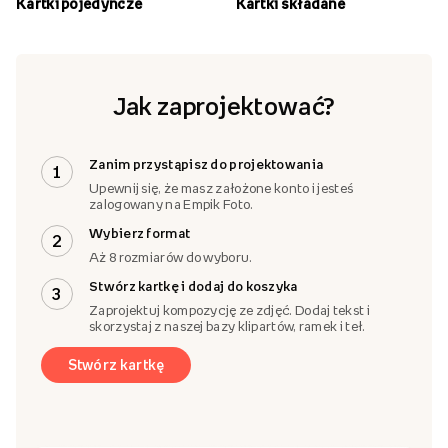
Kartki pojedyncze
Kartki składane
Jak zaprojektować?
Zanim przystąpisz do projektowania
1
Upewnij się, że masz założone konto i jesteś
zalogowany na Empik Foto.
Wybierz format
2
Aż 8 rozmiarów do wyboru.
Stwórz kartkę i dodaj do koszyka
3
Zaprojektuj kompozycję ze zdjęć. Dodaj tekst i
skorzystaj z naszej bazy klipartów, ramek i teł.
Stwórz kartkę