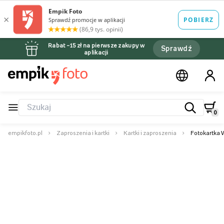
Rabat –15 zł na pierwsze zakupy w
Sprawdź
aplikacji
0
empikfoto.pl
Zaproszenia i kartki
Kartki i zaproszenia
Fotokartka 