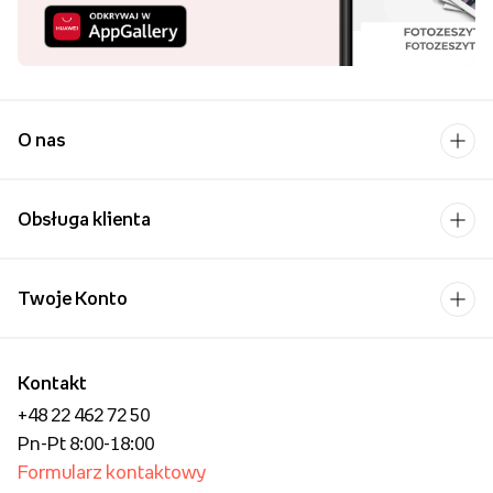
kupuj wygodniej!
Uśmiech bliskiej osoby to
chyba jeden z
piękniejszych widoków,
które możemy sobie
wyobrazić.
O nas