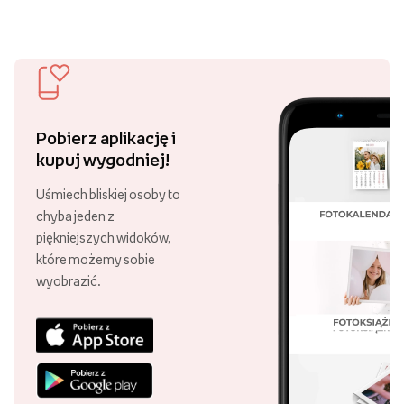
i ciesz się darmową dostawą!
Ponad 21 000 punktów odbioru
Swoje zamówienie możesz odebrać
w różnych punktach, w całej Polsce!
30 lat Empik Foto!
Lata doświadczenia są gwarancją
wysokiej jakości naszych usług.
Najpopularniejsi w Polsce
Aż 99,87% klientów poleca nasze
usługi! Dziękujemy za zaufanie!
Pobierz aplikację i