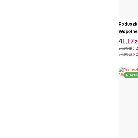
Poduszka
Wspólne 
41,17 z
54,90 zł
-
54,90 zł
-
NOWOŚ