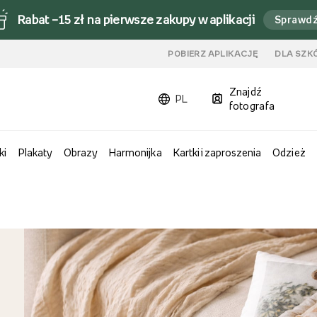
Rabat –15 zł na pierwsze zakupy w aplikacji
Sprawd
u
POBIERZ APLIKACJĘ
DLA SZK
Znajdź
PL
fotografa
ki
Plakaty
Obrazy
Harmonijka
Kartki i zaproszenia
Odzież