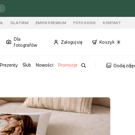
ź
ÓŁ
DLA FIRM
EMPIK PREMIUM
FOTO KIOSK
KONTAKT
Dla
Zaloguj się
Koszyk
0
fotografów
Prezenty
Ślub
Nowości
Promocje
Dodaj zdję