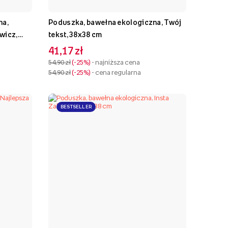
na,
Poduszka, bawełna ekologiczna, Twój
wicz,
tekst, 38x38 cm
41,17 zł
54,90 zł
-25%
- najniższa cena
54,90 zł
-25%
- cena regularna
BESTSELLER