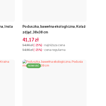
a, Insta
Poduszka, bawełna ekologiczna, Kolaż
zdjęć, 38x38 cm
41,17 zł
54,90 zł
-25%
- najniższa cena
54,90 zł
-25%
- cena regularna
NOWOŚĆ