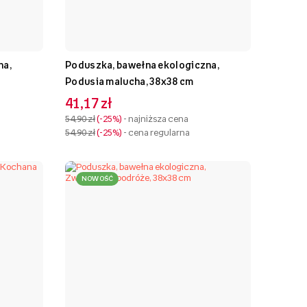
na,
Poduszka, bawełna ekologiczna,
Podusia malucha, 38x38 cm
41,17 zł
54,90 zł
-25%
- najniższa cena
54,90 zł
-25%
- cena regularna
NOWOŚĆ