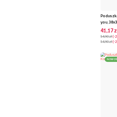
Poduszka
you, 38x
41,17 z
54,90 zł
-
54,90 zł
-
NOWOŚ