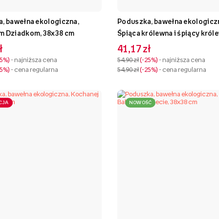
, bawełna ekologiczna,
Poduszka, bawełna ekologicz
m Dziadkom, 38x38 cm
Śpiąca królewna i śpiący króle
38x38 cm
ł
41,17 zł
25%
- najniższa cena
54,90 zł
-25%
- najniższa cena
25%
- cena regularna
54,90 zł
-25%
- cena regularna
CJA
NOWOŚĆ