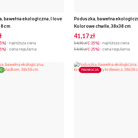
, bawełna ekologiczna, I love
Poduszka, bawełna ekologicz
38 cm
Kolorowe chwile, 38x38 cm
ł
41,17 zł
25%
- najniższa cena
54,90 zł
-25%
- najniższa cena
25%
- cena regularna
54,90 zł
-25%
- cena regularna
Ć
PROMOCJA