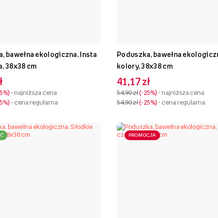
, bawełna ekologiczna, Insta
Poduszka, bawełna ekologiczn
, 38x38 cm
kolory, 38x38 cm
ł
41,17 zł
25%
- najniższa cena
54,90 zł
-25%
- najniższa cena
25%
- cena regularna
54,90 zł
-25%
- cena regularna
Ć
PROMOCJA