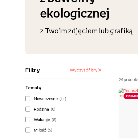
ekologicznej
z Twoim zdjęciem lub grafiką
Filtry
Wyczyść filtry
24
produk
Tematy
PROMO
Nowoczesne
(
11
)
Rodzina
(
8
)
Wakacje
(
8
)
Miłość
(
5
)