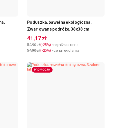
na,
Poduszka, bawełna ekologiczna,
Zwariowane podróże, 38x38 cm
41,17 zł
54,90 zł
-25%
- najniższa cena
54,90 zł
-25%
- cena regularna
PROMOCJA