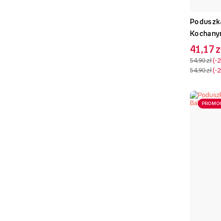
Poduszka
Kochany
41,17 z
54,90 zł
-
54,90 zł
-
PROMO