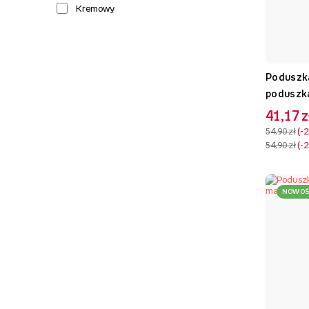
Kremowy
Poduszka
poduszka
41,17 z
54,90 zł
-
54,90 zł
-
NOWOŚ