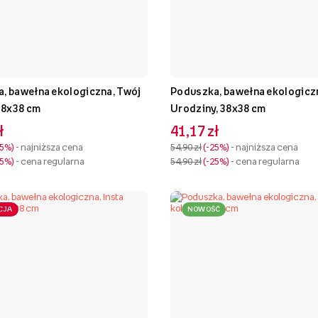
, bawełna ekologiczna, Twój
Poduszka, bawełna ekologicz
 38x38 cm
Urodziny, 38x38 cm
ł
41,17 zł
25%
- najniższa cena
54,90 zł
-25%
- najniższa cena
25%
- cena regularna
54,90 zł
-25%
- cena regularna
CJA
NOWOŚĆ