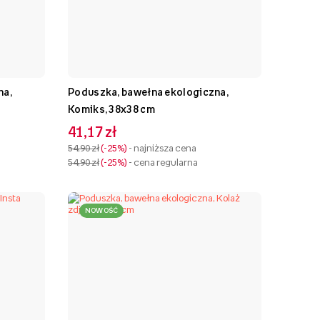
na,
Poduszka, bawełna ekologiczna,
Komiks, 38x38 cm
41,17 zł
54,90 zł
-25%
- najniższa cena
54,90 zł
-25%
- cena regularna
NOWOŚĆ