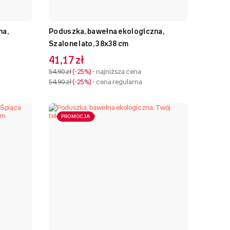
na,
Poduszka, bawełna ekologiczna,
Szalone lato, 38x38 cm
41,17 zł
54,90 zł
-25%
- najniższa cena
54,90 zł
-25%
- cena regularna
PROMOCJA