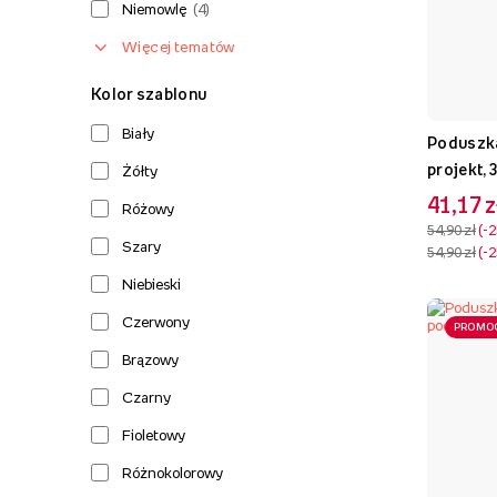
Niemowlę
(
4
)
Więcej tematów
Kolor szablonu
Biały
Poduszka
projekt,
Żółty
41,17 z
Różowy
54,90 zł
-
Szary
54,90 zł
-
Niebieski
Czerwony
PROMO
Brązowy
Czarny
Fioletowy
Różnokolorowy