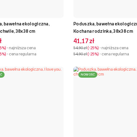
, bawełna ekologiczna,
Poduszka, bawełna ekologicz
chwile, 38x38 cm
Kochana rodzinka, 38x38 cm
ł
41,17 zł
25%
- najniższa cena
54,90 zł
-25%
- najniższa cena
25%
- cena regularna
54,90 zł
-25%
- cena regularna
Ć
NOWOŚĆ