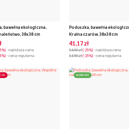
, bawełna ekologiczna,
Poduszka, bawełna ekologicz
maleństwo, 38x38 cm
Kraina czarów, 38x38 cm
ł
41,17 zł
25%
- najniższa cena
54,90 zł
-25%
- najniższa cena
25%
- cena regularna
54,90 zł
-25%
- cena regularna
CJA
NOWOŚĆ