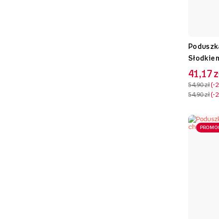
Poduszka
Słodkie 
41,17 z
54,90 zł
-
54,90 zł
-
PROMO