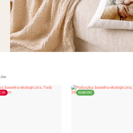
tów
CJA
NOWOŚĆ