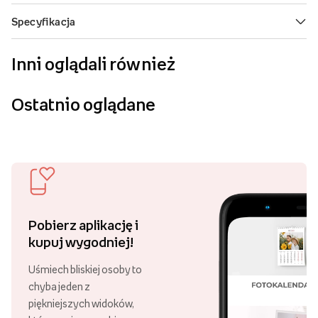
Inni oglądali również
Ostatnio oglądane
Pobierz aplikację i
kupuj wygodniej!
Uśmiech bliskiej osoby to
chyba jeden z
piękniejszych widoków,