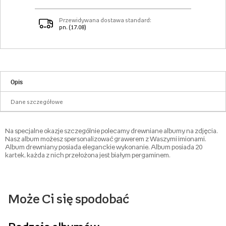
Przewidywana dostawa standard:
pn. (17.08)
Opis
Dane szczegółowe
Na specjalne okazje szczególnie polecamy drewniane albumy na zdjęcia.
Nasz album możesz spersonalizować grawerem z Waszymi imionami.
Album drewniany posiada eleganckie wykonanie. Album posiada 20
kartek, każda z nich przełożona jest białym pergaminem.
Może Ci się spodobać