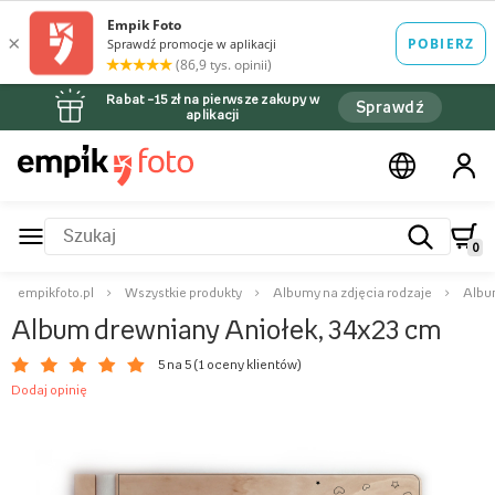
Rabat –15 zł na pierwsze zakupy w
Sprawdź
aplikacji
0
empikfoto.pl
Wszystkie produkty
Albumy na zdjęcia rodzaje
Albu
Album drewniany Aniołek, 34x23 cm
5 na 5 (
1 oceny klientów
)
Dodaj opinię