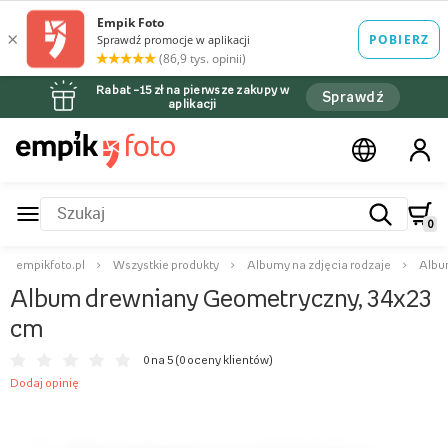
Rabat –15 zł na pierwsze zakupy w
Sprawdź
aplikacji
0
empikfoto.pl
Wszystkie produkty
Albumy na zdjęcia rodzaje
Albu
Album drewniany Geometryczny, 34x23
cm
0 na 5 (
0 oceny klientów
)
Dodaj opinię