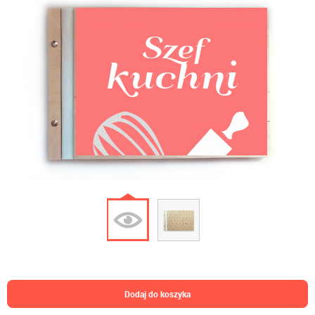
Szef
kuchni
Bartek
dodaj do koszyka