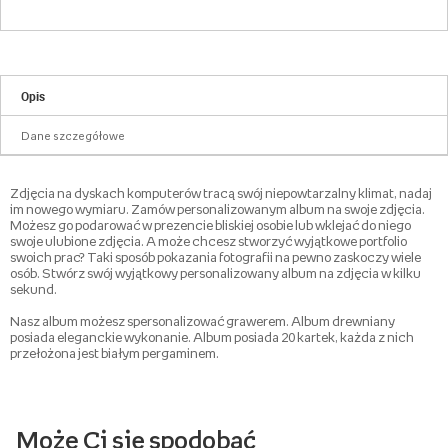
Opis
Dane szczegółowe
Zdjęcia na dyskach komputerów tracą swój niepowtarzalny klimat, nadaj
im nowego wymiaru. Zamów personalizowanym album na swoje zdjęcia.
Możesz go podarować w prezencie bliskiej osobie lub wklejać do niego
swoje ulubione zdjęcia. A może chcesz stworzyć wyjątkowe portfolio
swoich prac? Taki sposób pokazania fotografii na pewno zaskoczy wiele
osób. Stwórz swój wyjątkowy personalizowany album na zdjęcia w kilku
sekund.
Nasz album możesz spersonalizować grawerem. Album drewniany
posiada eleganckie wykonanie. Album posiada 20 kartek, każda z nich
przełożona jest białym pergaminem.
Może Ci się spodobać