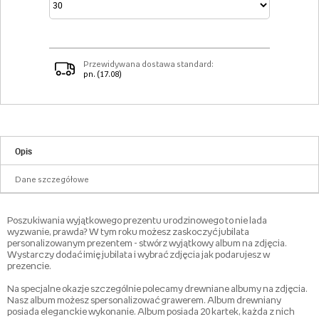
Przewidywana dostawa standard:
pn. (17.08)
Opis
Dane szczegółowe
Poszukiwania wyjątkowego prezentu urodzinowego to nie lada
wyzwanie, prawda? W tym roku możesz zaskoczyć jubilata
personalizowanym prezentem - stwórz wyjątkowy album na zdjęcia.
Wystarczy dodać imię jubilata i wybrać zdjęcia jak podarujesz w
prezencie.
Na specjalne okazje szczególnie polecamy drewniane albumy na zdjęcia.
Nasz album możesz spersonalizować grawerem. Album drewniany
posiada eleganckie wykonanie. Album posiada 20 kartek, każda z nich