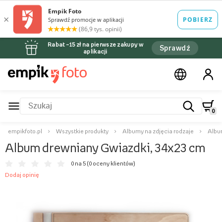
Rabat –15 zł na pierwsze zakupy w
Sprawdź
aplikacji
0
empikfoto.pl
Wszystkie produkty
Albumy na zdjęcia rodzaje
Albu
Album drewniany Gwiazdki, 34x23 cm
0 na 5 (
0 oceny klientów
)
Dodaj opinię