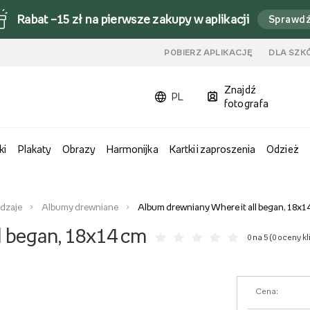
Rabat –15 zł na pierwsze zakupy w aplikacji
Sprawd
u
POBIERZ APLIKACJĘ
DLA SZK
Znajdź
PL
fotografa
ki
Plakaty
Obrazy
Harmonijka
Kartki i zaproszenia
Odzież
odzaje
Albumy drewniane
Album drewniany Where it all began, 18x1
l began, 18x14 cm
0 na 5 (
0 oceny k
Cena: