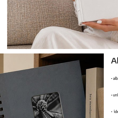
A
-
al
-
uni
-
id