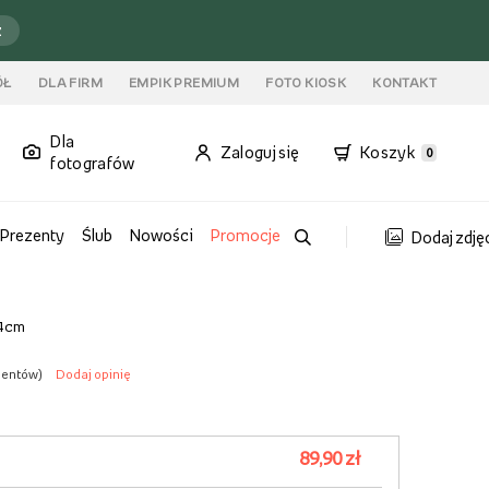
ź
ÓŁ
DLA FIRM
EMPIK PREMIUM
FOTO KIOSK
KONTAKT
Dla
Zaloguj się
Koszyk
0
fotografów
Prezenty
Ślub
Nowości
Promocje
Dodaj zdję
4 cm
lientów
)
Dodaj opinię
89,90 zł