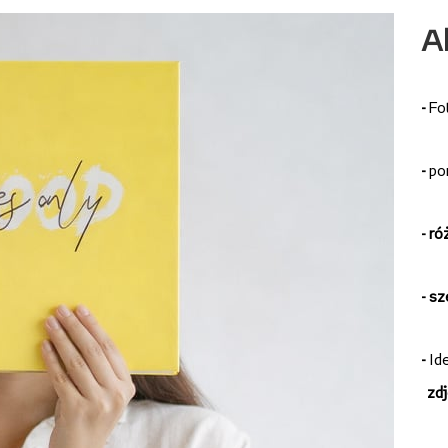
A
-
Fo
-
po
-
ró
- s
-
Id
zdj