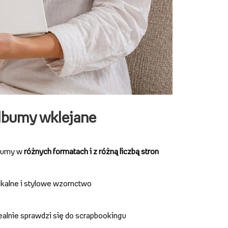
lbumy wklejane
bumy w
różnych formatach i z różną liczbą stron
kalne i stylowe wzornctwo
ealnie sprawdzi się do scrapbookingu