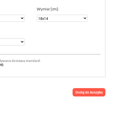
Wymiar [cm]:
dywana dostawa standard:
08)
dodaj do koszyka