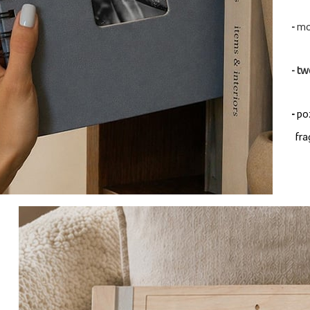
-
mo
-
tw
-
po
fra