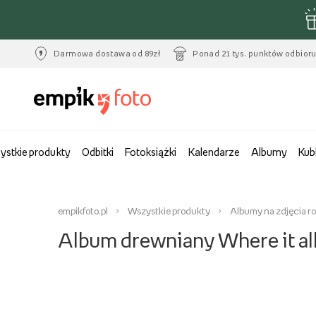
Darmowa dostawa od 89zł
Ponad 21 tys. punktów odbior
ystkie produkty
Odbitki
Fotoksiążki
Kalendarze
Albumy
Kub
empikfoto.pl
Wszystkie produkty
Albumy na zdjęcia r
Album drewniany Where it al