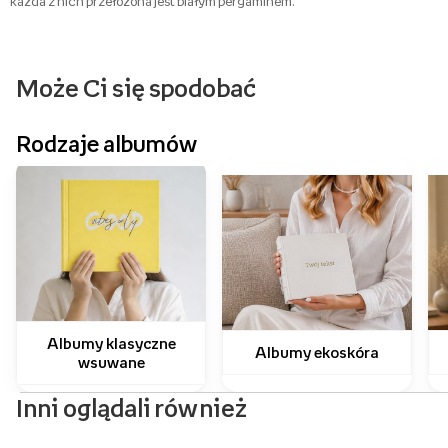
każda z nich przełożona jest białym pergaminem.
Może Ci się spodobać
Rodzaje albumów
Albumy klasyczne
Albumy ekoskóra
wsuwane
Inni oglądali również