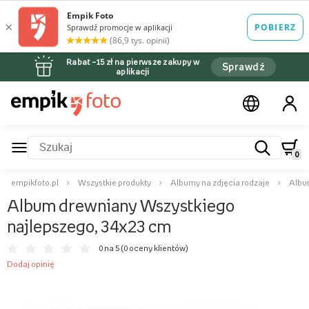
Rabat –15 zł na pierwsze zakupy w
Sprawdź
aplikacji
0
empikfoto.pl
Wszystkie produkty
Albumy na zdjęcia rodzaje
Albu
Album drewniany Wszystkiego
najlepszego, 34x23 cm
0 na 5 (
0 oceny klientów
)
Dodaj opinię