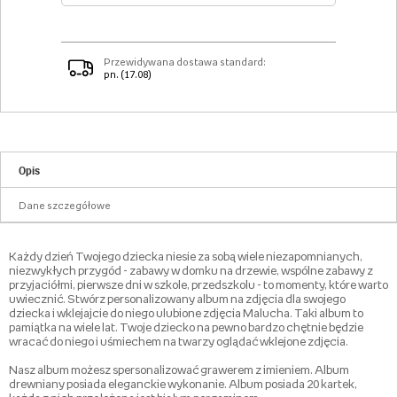
Przewidywana dostawa standard:
pn. (17.08)
Opis
Dane szczegółowe
Każdy dzień Twojego dziecka niesie za sobą wiele niezapomnianych,
niezwykłych przygód - zabawy w domku na drzewie, wspólne zabawy z
przyjaciółmi, pierwsze dni w szkole, przedszkolu - to momenty, które warto
uwiecznić. Stwórz personalizowany album na zdjęcia dla swojego
dziecka i wklejajcie do niego ulubione zdjęcia Malucha. Taki album to
pamiątka na wiele lat. Twoje dziecko na pewno bardzo chętnie będzie
wracać do niego i uśmiechem na twarzy oglądać wklejone zdjęcia.
Nasz album możesz spersonalizować grawerem z imieniem. Album
drewniany posiada eleganckie wykonanie. Album posiada 20 kartek,