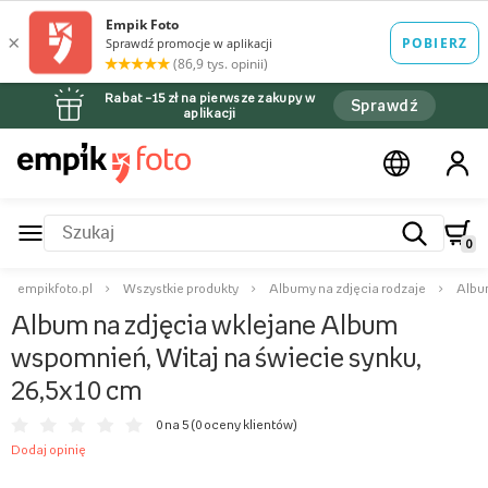
Rabat –15 zł na pierwsze zakupy w
Sprawdź
aplikacji
0
empikfoto.pl
Wszystkie produkty
Albumy na zdjęcia rodzaje
Albu
Album na zdjęcia wklejane Album
wspomnień, Witaj na świecie synku,
26,5x10 cm
0 na 5 (
0 oceny klientów
)
Dodaj opinię