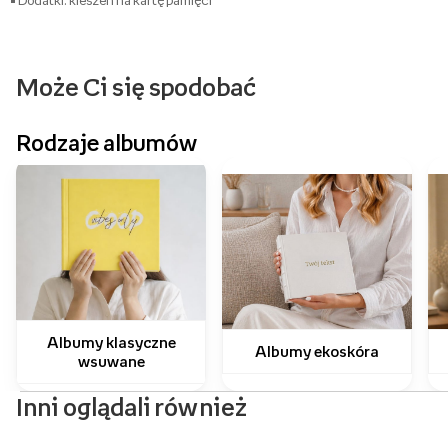
• Dodatki: kieszeń na kartę pamięci
Może Ci się spodobać
Rodzaje albumów
Albumy klasyczne
Albumy ekoskóra
wsuwane
Inni oglądali również