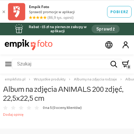
Rabat –15 zł na pierwsze zakupy w
Sprawdź
aplikacji
0
empikfoto.pl
Wszystkie produkty
Albumy na zdjęcia rodzaje
Albu
Album na zdjęcia ANIMALS 200 zdjęć,
22,5x22,5 cm
0 na 5 (
0 oceny klientów
)
Dodaj opinię