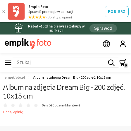
Rabat –15 zł na pierwsze zakupy w
Sprawdź
aplikacji
0
empikfoto.pl
Album na zdjęcia Dream Big - 200 zdjęć, 10x15 cm
Album na zdjęcia Dream Big - 200 zdjęć,
10x15 cm
0 na 5 (
0 oceny klientów
)
Dodaj opinię