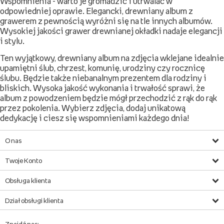
Wspomnienia - warto je gromadzić i utrwalać w
odpowiedniej oprawie. Elegancki, drewniany album z
grawerem z pewnością wyróżni się na tle innych albumów.
Wysokiej jakości grawer drewnianej okładki nadaje elegancji
i stylu.
Ten wyjątkowy, drewniany album na zdjęcia wklejane idealnie
upamiętni ślub, chrzest, komunię, urodziny czy rocznicę
ślubu. Będzie także niebanalnym prezentem dla rodziny i
bliskich. Wysoka jakość wykonania i trwałość sprawi, że
album z powodzeniem będzie mógł przechodzić z rąk do rąk
przez pokolenia. Wybierz zdjęcia, dodaj unikatową
dedykację i ciesz się wspomnieniami każdego dnia!
O nas
Twoje Konto
Obsługa klienta
Dział obsługi klienta