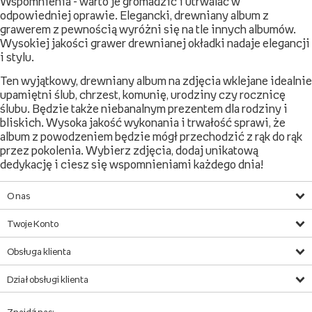
Wspomnienia - warto je gromadzić i utrwalać w
odpowiedniej oprawie. Elegancki, drewniany album z
grawerem z pewnością wyróżni się na tle innych albumów.
Wysokiej jakości grawer drewnianej okładki nadaje elegancji
i stylu.
Ten wyjątkowy, drewniany album na zdjęcia wklejane idealnie
upamiętni ślub, chrzest, komunię, urodziny czy rocznicę
ślubu. Będzie także niebanalnym prezentem dla rodziny i
bliskich. Wysoka jakość wykonania i trwałość sprawi, że
album z powodzeniem będzie mógł przechodzić z rąk do rąk
przez pokolenia. Wybierz zdjęcia, dodaj unikatową
dedykację i ciesz się wspomnieniami każdego dnia!
O nas
Twoje Konto
Obsługa klienta
Dział obsługi klienta