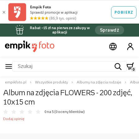
Rabat –15 zł na pierwsze zakupy w
Sprawdź
aplikacji
0
empikfoto.pl
Wszystkie produkty
Albumy na zdjęcia rodzaje
Albu
Album na zdjęcia FLOWERS - 200 zdjęć,
10x15 cm
0 na 5 (
0 oceny klientów
)
Dodaj opinię