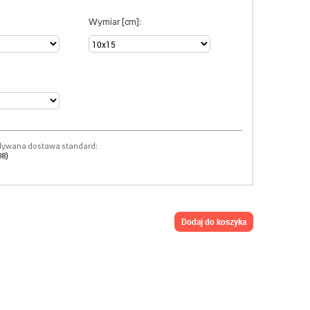
Wymiar [cm]:
dywana dostawa standard:
08)
dodaj do koszyka