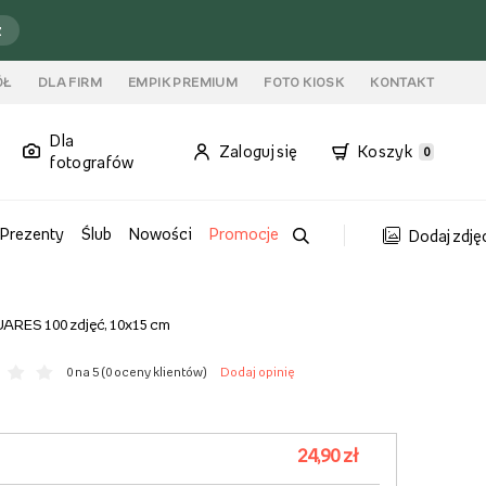
ź
ÓŁ
DLA FIRM
EMPIK PREMIUM
FOTO KIOSK
KONTAKT
Dla
Zaloguj się
Koszyk
0
fotografów
Prezenty
Ślub
Nowości
Promocje
Dodaj zdję
ARES 100 zdjęć, 10x15 cm
0 na 5 (
0 oceny klientów
)
Dodaj opinię
24,90 zł