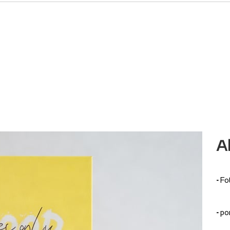
A
-
Fo
-
po