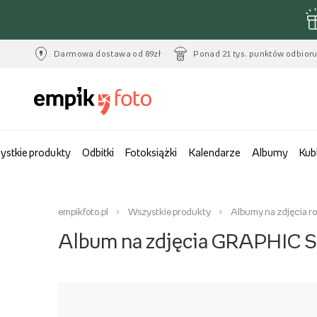
Darmowa dostawa od 89zł
Ponad 21 tys. punktów odbior
ystkie produkty
Odbitki
Fotoksiążki
Kalendarze
Albumy
Kub
empikfoto.pl
Wszystkie produkty
Albumy na zdjęcia r
Album na zdjęcia GRAPHIC S