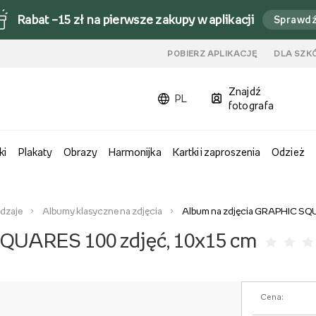
Rabat –15 zł na pierwsze zakupy w aplikacji
Sprawd
u
POBIERZ APLIKACJĘ
DLA SZK
Znajdź
PL
fotografa
ki
Plakaty
Obrazy
Harmonijka
Kartki i zaproszenia
Odzież
odzaje
Albumy klasyczne na zdjęcia
Album na zdjęcia GRAPHIC SQU
QUARES 100 zdjęć, 10x15 cm
Cena: