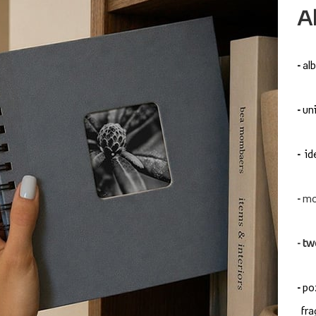
A
-
al
-
uni
-
id
-
mo
-
tw
-
po
fra