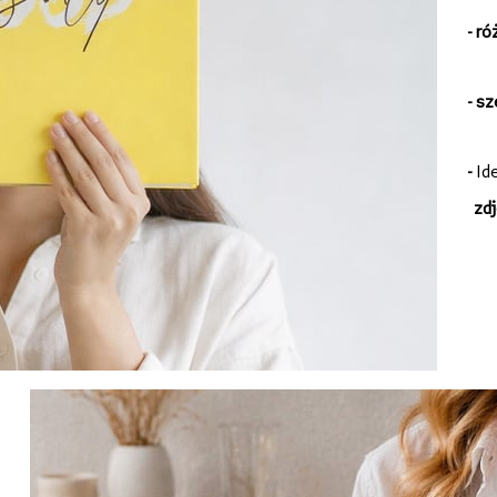
-
ró
- s
-
Id
zdj