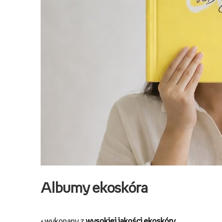
Albumy ekoskóra
-
wykonany z
wysokiej jakości ekoskóry