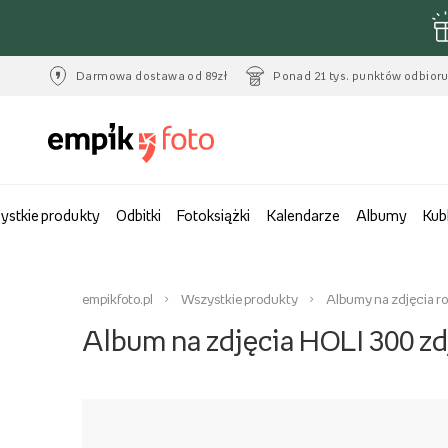
Darmowa dostawa od 89zł
Ponad 21 tys. punktów odbior
ystkie produkty
Odbitki
Fotoksiążki
Kalendarze
Albumy
Kub
empikfoto.pl
Wszystkie produkty
Albumy na zdjęcia r
Album na zdjęcia HOLI 300 zd