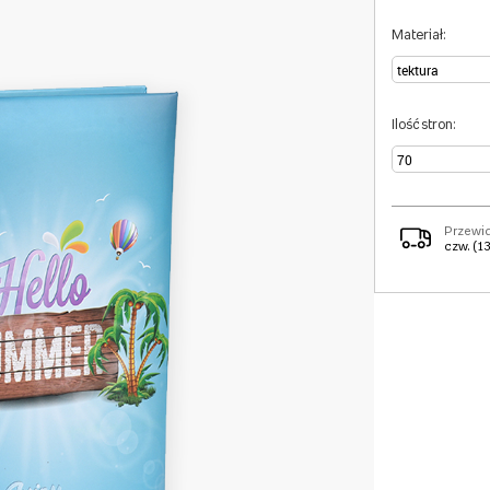
Materiał:
Ilość stron:
Przewi
czw. (13