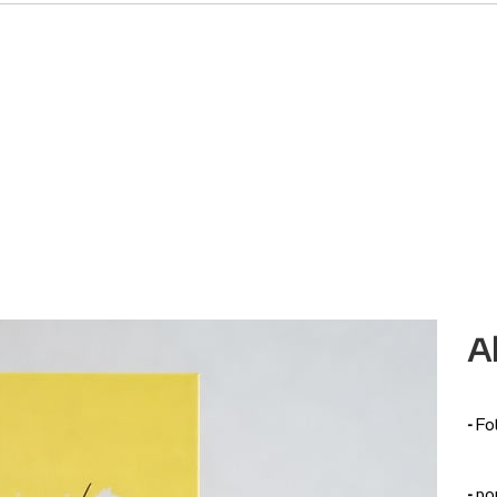
A
-
Fo
-
po