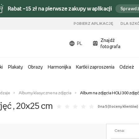
Rabat –15 zł na pierwsze zakupy w aplikacji
Sprawd
u
POBIERZ APLIKACJĘ
DLA SZK
Znajdź
PL
fotografa
ki
Plakaty
Obrazy
Harmonijka
Kartki i zaproszenia
Odzież
odzaje
Albumy klasyczne na zdjęcia
Album na zdjęcia HOLI 300 zdjęć
jęć , 20x25 cm
0 na 5 (
0 oceny klientów
)
Cena: