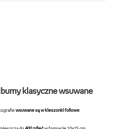
lbumy klasyczne wsuwane
tografie
wsuwane są w kieszonki foliowe
mieszczą do
400 zdjęć
w formacie 10x15 cm