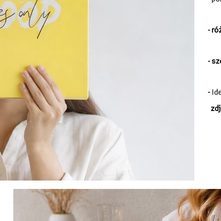
-
ró
- s
-
Id
zdj