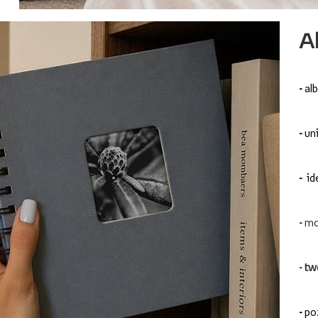
A
-
al
-
uni
-
id
-
mo
-
tw
-
po