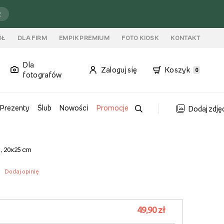
ź
ÓŁ
DLA FIRM
EMPIK PREMIUM
FOTO KIOSK
KONTAKT
Dla
Zaloguj się
Koszyk
0
fotografów
Prezenty
Ślub
Nowości
Promocje
Dodaj zdję
 , 20x25 cm
Dodaj opinię
49,90 zł