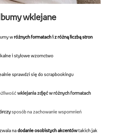
lbumy wklejane
bumy w
różnych formatach i z różną liczbą stron
kalne i stylowe wzornctwo
ealnie sprawdzi się do scrapbookingu
żliwość
wklejania zdjęć w różnych formatach
órczy
sposób na zachowanie wspomnień
zwala na
dodanie osobistych akcentów
takich jak