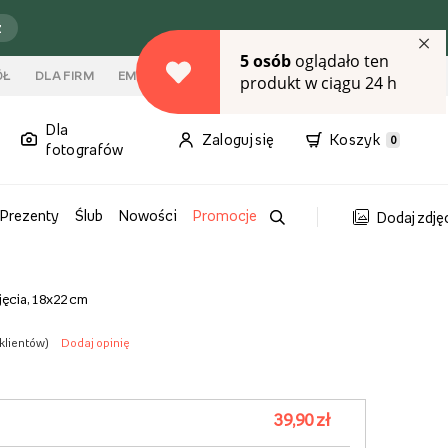
ź
ÓŁ
DLA FIRM
EMPIK PREMIUM
FOTO KIOSK
KONTAKT
Dla
Zaloguj się
Koszyk
0
fotografów
Prezenty
Ślub
Nowości
Promocje
Dodaj zdję
djęcia, 18x22 cm
klientów
)
Dodaj opinię
39,90 zł