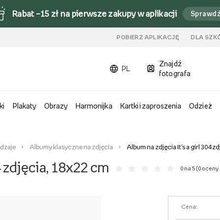
Rabat –15 zł na pierwsze zakupy w aplikacji
Sprawd
u
POBIERZ APLIKACJĘ
DLA SZK
Znajdź
PL
fotografa
ki
Plakaty
Obrazy
Harmonijka
Kartki i zaproszenia
Odzież
odzaje
Albumy klasyczne na zdjęcia
Album na zdjęcia It's a girl 304 z
4 zdjęcia, 18x22 cm
0 na 5 (
0 oceny 
Cena: