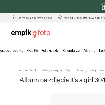
Darmowa dostawa od 89zł
Ponad 21 tys. punktów odbior
ystkie produkty
Odbitki
Fotoksiążki
Kalendarze
Albumy
Kub
empikfoto.pl
Wszystkie produkty
Albumy na zdjęcia r
Album na zdjęcia It's a girl 30