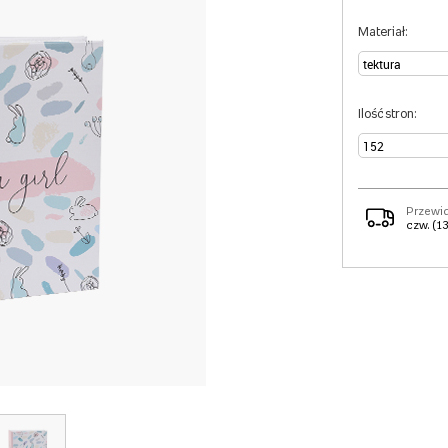
Materiał:
Ilość stron:
Przewi
czw. (13