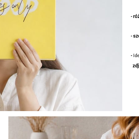
-
ró
- s
-
Id
zdj