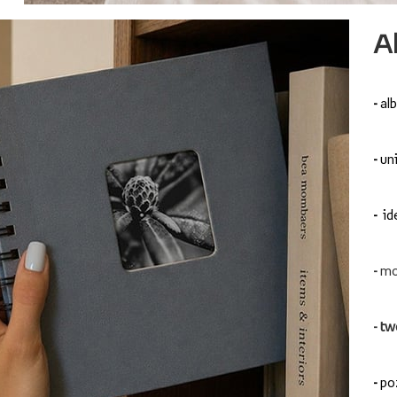
A
-
al
-
uni
-
id
-
mo
-
tw
-
po