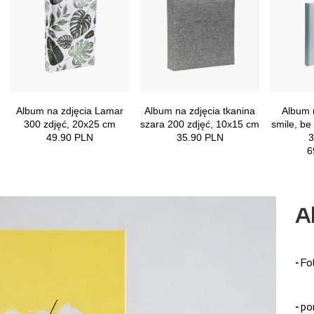
A
-
Fo
-
po