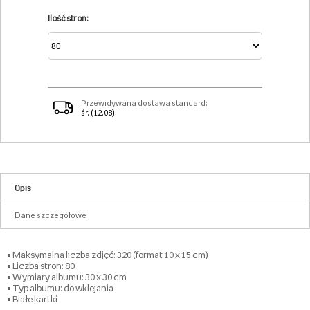
Ilość stron:
Przewidywana dostawa standard:
śr. (12.08)
Opis
Dane szczegółowe
• Maksymalna liczba zdjęć: 320 (format 10 x 15 cm)
• Liczba stron: 80
• Wymiary albumu: 30 x 30 cm
• Typ albumu: do wklejania
• Białe kartki