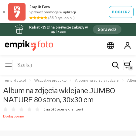
Rabat –15 zł na pierwsze zakupy w
Sprawdź
aplikacji
0
empikfoto.pl
Wszystkie produkty
Albumy na zdjęcia rodzaje
Albu
Album na zdjęcia wklejane JUMBO
NATURE 80 stron, 30x30 cm
0 na 5 (
0 oceny klientów
)
Dodaj opinię