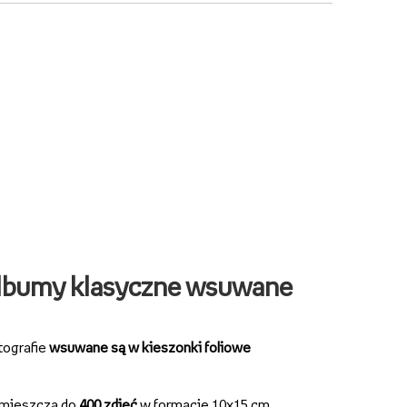
lbumy klasyczne wsuwane
tografie
wsuwane są w kieszonki foliowe
mieszczą do
400 zdjęć
w formacie 10x15 cm