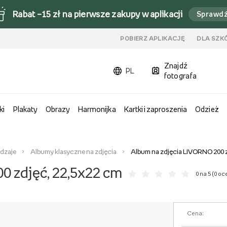
Rabat –15 zł na pierwsze zakupy w aplikacji
Sprawd
u
POBIERZ APLIKACJĘ
DLA SZK
Znajdź
PL
fotografa
ki
Plakaty
Obrazy
Harmonijka
Kartki i zaproszenia
Odzież
odzaje
Albumy klasyczne na zdjęcia
Album na zdjęcia LIVORNO 200 z
0 zdjęć, 22,5x22 cm
0 na 5 (
0 oc
Cena: