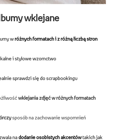
lbumy wklejane
bumy w
różnych formatach i z różną liczbą stron
kalne i stylowe wzornctwo
ealnie sprawdzi się do scrapbookingu
żliwość
wklejania zdjęć w różnych formatach
órczy
sposób na zachowanie wspomnień
zwala na
dodanie osobistych akcentów
takich jak