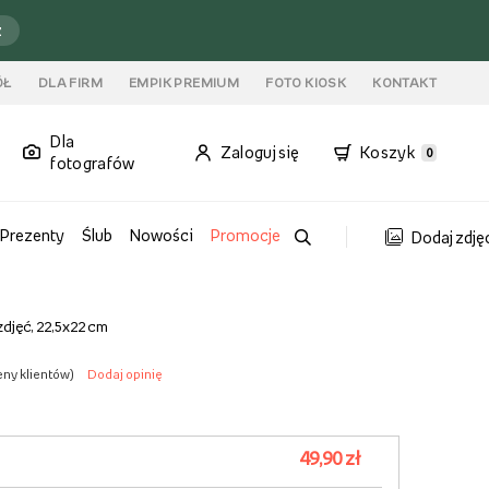
ź
ÓŁ
DLA FIRM
EMPIK PREMIUM
FOTO KIOSK
KONTAKT
Dla
Zaloguj się
Koszyk
0
fotografów
Prezenty
Ślub
Nowości
Promocje
Dodaj zdję
djęć, 22,5x22 cm
eny klientów
)
Dodaj opinię
49,90 zł