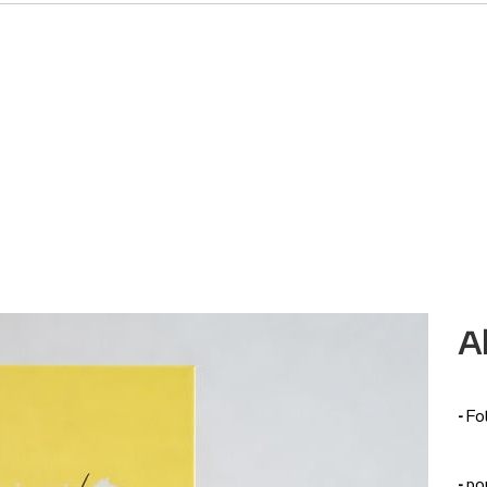
A
-
Fo
-
po