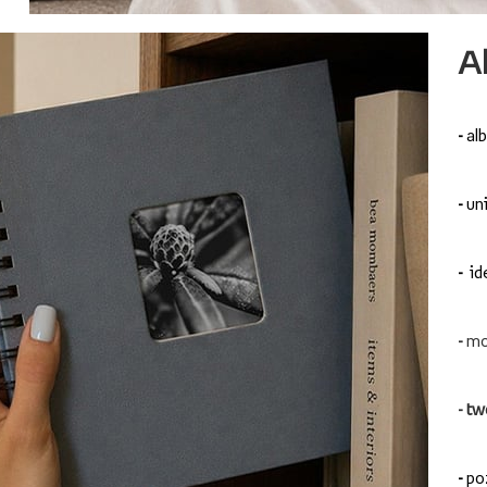
A
-
al
-
uni
-
id
-
mo
-
tw
-
po