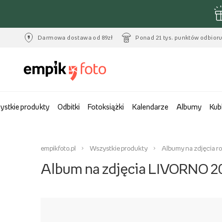
Darmowa dostawa od 89zł
Ponad 21 tys. punktów odbior
ystkie produkty
Odbitki
Fotoksiążki
Kalendarze
Albumy
Kub
empikfoto.pl
Wszystkie produkty
Albumy na zdjęcia r
Album na zdjęcia LIVORNO 20