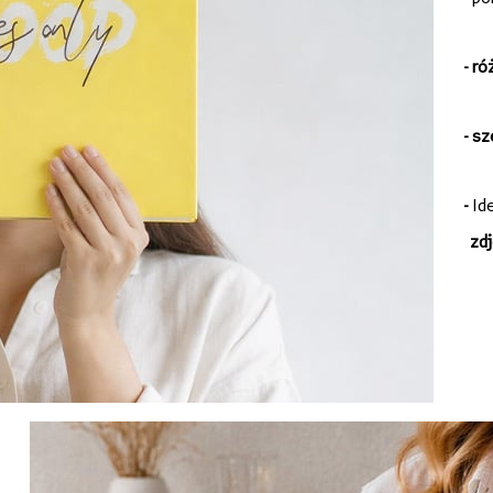
-
ró
- s
-
Id
zdj