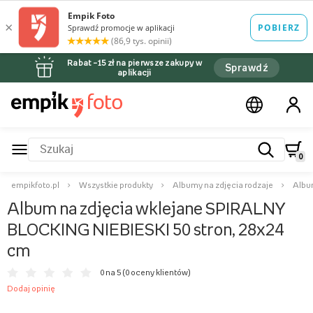
Rabat –15 zł na pierwsze zakupy w
Sprawdź
aplikacji
0
empikfoto.pl
Wszystkie produkty
Albumy na zdjęcia rodzaje
Albu
Album na zdjęcia wklejane SPIRALNY
BLOCKING NIEBIESKI 50 stron, 28x24
cm
0 na 5 (
0 oceny klientów
)
Dodaj opinię