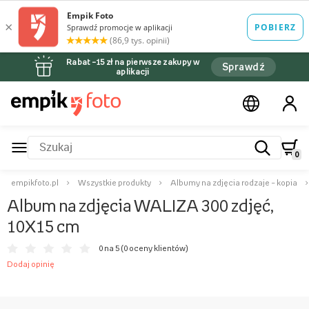
Rabat –15 zł na pierwsze zakupy w
Sprawdź
aplikacji
0
empikfoto.pl
Wszystkie produkty
Albumy na zdjęcia rodzaje – kopia
Album na zdjęcia WALIZA 300 zdjęć,
10X15 cm
0 na 5 (
0 oceny klientów
)
Dodaj opinię