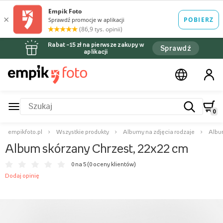
Rabat –15 zł na pierwsze zakupy w
Sprawdź
aplikacji
0
empikfoto.pl
Wszystkie produkty
Albumy na zdjęcia rodzaje
Albu
Album skórzany Chrzest, 22x22 cm
0 na 5 (
0 oceny klientów
)
Dodaj opinię