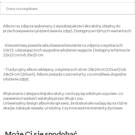
Dane szczegółowe
Album na zdjęcia wykonany z wysokiej jakości eko skóry, idealny do
przechowywania i prezentowania zdjęć. Dostępny w różnych wariantach:
- Kieszeniowy posiada wbudowane kieszenie na zdjęcia o wymiarach
10x15, ułatwiające ich wygodne włożenie i wyjęcie. Dostępny w formacie
22x22 cm lub 20x25 cm.
- Tradycyjny album wklejany, o wymiarach stron 24x24 cm (10 kart) lub
24x29 cm (20 kart). Album posiada czarne karty, co umożliwia dogodne
ułożenie zdjęć.
Wykonane z eleganckiej eko skóry, cechują się solidnym szyciem, co
zapewnia trwałość i estetykę przez długi czas.
Uniwersalny design albumów sprawia, że doskonale nadają się na różne
okazje, takie jak wesela, urodziny, czy inne ważne momenty życiowe.
Może Ci się spodobać