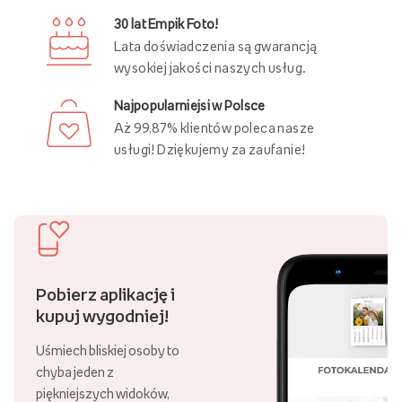
30 lat Empik Foto!
Lata doświadczenia są gwarancją
wysokiej jakości naszych usług.
Najpopularniejsi w Polsce
Aż 99,87% klientów poleca nasze
usługi! Dziękujemy za zaufanie!
Pobierz aplikację i
kupuj wygodniej!
Uśmiech bliskiej osoby to
chyba jeden z
piękniejszych widoków,