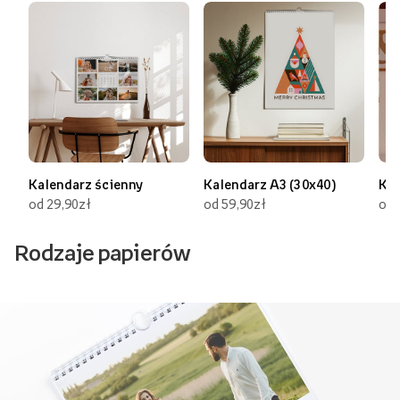
Kalendarz ścienny
Kalendarz A3 (30x40)
Kal
od 29,90zł
od 59,90zł
od 
Rodzaje papierów