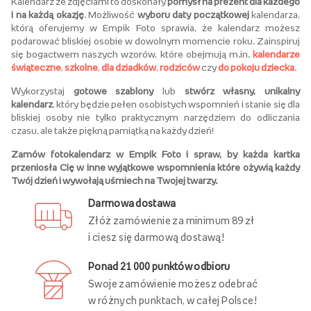
Kalendarz ze zdjęciami to doskonały
pomysł na prezent dla każdego
i na każdą okazję
. Możliwość
wyboru daty początkowej
kalendarza,
którą oferujemy w Empik Foto sprawia, że kalendarz możesz
podarować bliskiej osobie w dowolnym momencie roku. Zainspiruj
się bogactwem naszych wzorów, które obejmują m.in.
kalendarze
świąteczne
,
szkolne
,
dla dziadków
,
rodziców
czy
do pokoju dziecka
.
Wykorzystaj
gotowe szablony
lub
stwórz własny, unikalny
kalendarz
, który będzie pełen osobistych wspomnień i stanie się dla
bliskiej osoby nie tylko praktycznym narzędziem do odliczania
czasu, ale także piękną pamiątką na każdy dzień!
Zamów fotokalendarz w Empik Foto i spraw, by każda kartka
przeniosła Cię w inne wyjątkowe wspomnienia które ożywią każdy
Twój dzień i wywołają uśmiech na Twojej twarzy.
Darmowa dostawa
Złóż zamówienie za minimum 89 zł
i ciesz się darmową dostawą!
Ponad 21 000 punktów odbioru
Swoje zamówienie możesz odebrać
w różnych punktach, w całej Polsce!