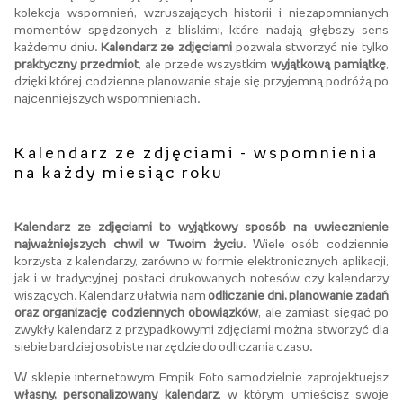
kolekcja wspomnień, wzruszających historii i niezapomnianych
momentów spędzonych z bliskimi, które nadają głębszy sens
każdemu dniu.
Kalendarz ze zdjęciami
pozwala stworzyć nie tylko
praktyczny przedmiot
, ale przede wszystkim
wyjątkową pamiątkę
,
dzięki której codzienne planowanie staje się przyjemną podróżą po
najcenniejszych wspomnieniach.
Kalendarz ze zdjęciami - wspomnienia
na każdy miesiąc roku
Kalendarz ze zdjęciami to wyjątkowy sposób na uwiecznienie
najważniejszych chwil w Twoim życiu
. Wiele osób codziennie
korzysta z kalendarzy, zarówno w formie elektronicznych aplikacji,
jak i w tradycyjnej postaci drukowanych notesów czy kalendarzy
wiszących. Kalendarz ułatwia nam
odliczanie dni, planowanie zadań
oraz organizację codziennych obowiązków
, ale zamiast sięgać po
zwykły kalendarz z przypadkowymi zdjęciami można stworzyć dla
siebie bardziej osobiste narzędzie do odliczania czasu.
W sklepie internetowym Empik Foto samodzielnie zaprojektuejsz
własny, personalizowany kalendarz
, w którym umieścisz swoje