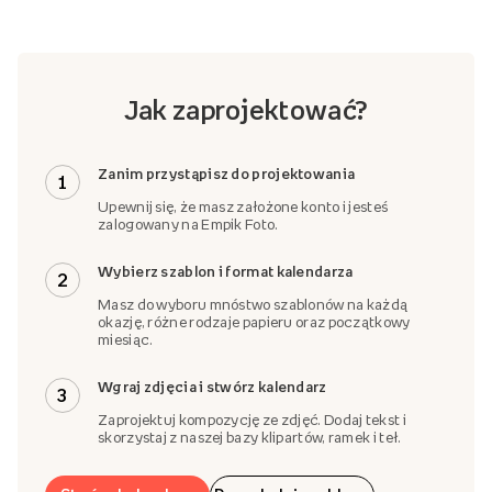
Jak zaprojektować?
Zanim przystąpisz do projektowania
1
Upewnij się, że masz założone konto i jesteś
zalogowany na Empik Foto.
Wybierz szablon i format kalendarza
2
Masz do wyboru mnóstwo szablonów na każdą
okazję, różne rodzaje papieru oraz początkowy
miesiąc.
Wgraj zdjęcia i stwórz kalendarz
3
Zaprojektuj kompozycję ze zdjęć. Dodaj tekst i
skorzystaj z naszej bazy klipartów, ramek i teł.