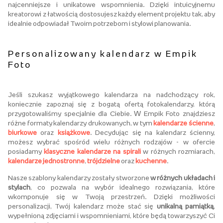
najcenniejsze i unikatowe wspomnienia. Dzięki intuicyjnemu
kreatorowi z łatwością dostosujesz każdy element projektu tak, aby
idealnie odpowiadał Twoim potrzebom i stylowi planowania.
Personalizowany kalendarz w Empik
Foto
Jeśli szukasz wyjątkowego kalendarza na nadchodzący rok,
koniecznie zapoznaj się z bogatą ofertą fotokalendarzy, którą
przygotowaliśmy specjalnie dla Ciebie. W Empik Foto znajdziesz
różne formaty kalendarzy drukowanych, w tym
kalendarze ścienne
,
biurkowe
oraz
książkowe
. Decydując się na kalendarz ścienny,
możesz wybrać spośród wielu różnych rodzajów - w ofercie
posiadamy
klasyczne kalendarze na spirali
w różnych rozmiarach,
kalendarze jednostronne
,
trójdzielne
oraz
kuchenne
.
Nasze szablony kalendarzy zostały stworzone
w różnych układach i
stylach
, co pozwala na wybór idealnego rozwiązania, które
wkomponuje się w Twoją przestrzeń. Dzięki możliwości
personalizacji, Twój kalendarz może stać się
unikalną pamiątką
,
wypełnioną zdjęciami i wspomnieniami, które będą towarzyszyć Ci