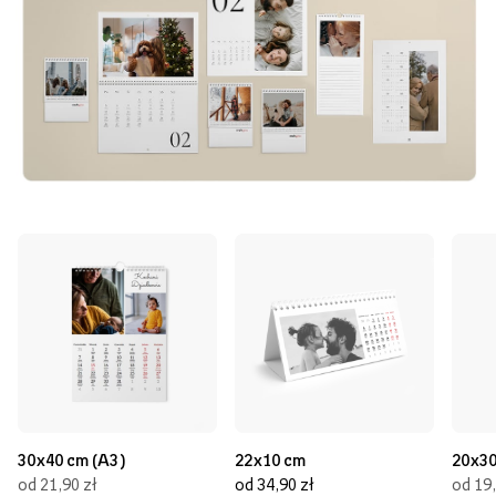
30x40 cm (A3)
22x10 cm
20x30
od 21,90 zł
od 34,90 zł
od 19,